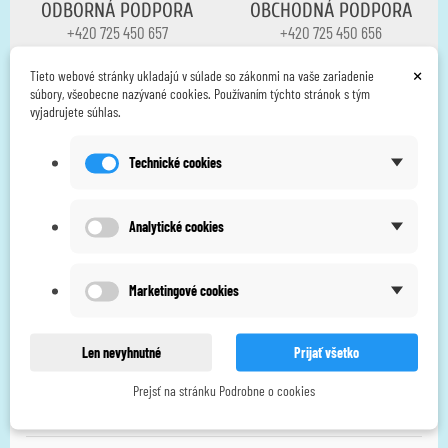
ODBORNÁ PODPORA
OBCHODNÁ PODPORA
+420 725 450 657
+420 725 450 656
×
Tieto webové stránky ukladajú v súlade so zákonmi na vaše zariadenie
súbory, všeobecne nazývané cookies. Používaním týchto stránok s tým
vyjadrujete súhlas.
GARANCIA
Certifikáty
Retours possibles pendant 14
SÚKL registrovaný dovozca a
jours
distribútore
Technické cookies
Analytické cookies
Lorem ipsum dolor sit amet consectetur elit, sed do eiusmod tempor
Marketingové cookies
incididunt ut labore et dolore magna aliqua. Ut enim ad minim veniam ipsum
dolor.
Len nevyhnutné
Prijať všetko
Informacie
Prejsť na stránku Podrobne o cookies
Naša ponuka