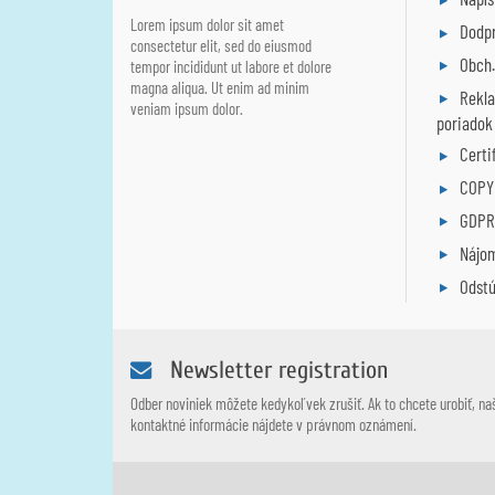
Lorem ipsum dolor sit amet
Dodpr
consectetur elit, sed do eiusmod
Obch
tempor incididunt ut labore et dolore
magna aliqua. Ut enim ad minim
Rekl
veniam ipsum dolor.
poriadok
Certi
COPY
GDP
Nájo
Odst
Newsletter registration
Odber noviniek môžete kedykoľvek zrušiť. Ak to chcete urobiť, na
kontaktné informácie nájdete v právnom oznámení.