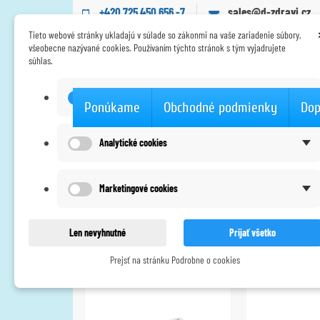
+420 725 450 656 -7
sales@d-zdravi.cz
Tieto webové stránky ukladajú v súlade so zákonmi na vaše zariadenie súbory,
všeobecne nazývané cookies. Používaním týchto stránok s tým vyjadrujete
súhlas.
Technické cookies
Ponúkame
Obchodné podmienky
Dop
Úvodná stránka
Značky
Sensitest B.V.
Analytické cookies
Zoznam produktov p
Marketingové cookies
Len nevyhnutné
Prijať všetko
V košíku 6 produktov.
Prejsť na stránku Podrobne o cookies