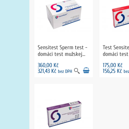
Sensitest Sperm test -
Test Sensit
domáci test mužskej
domáci test
plodnosti
menopauzu
360,00 Kč
175,00 Kč
321,43 Kč
156,25 Kč
bez DPH
be