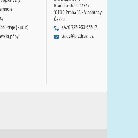
Hradešínská 2144/47
lamácie
101 00 Praha 10 - Vinohrady
sy
Česko
+420 725 450 656 -7
né údaje (GDPR)
sales@d-zdravi.cz
ové kupóny