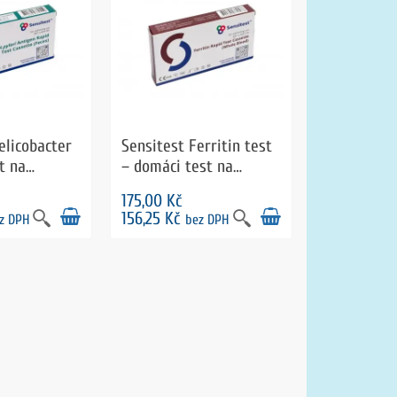
elicobacter
Sensitest Ferritin test
t na
– domáci test na
baktérie H.
stanovenie hladiny
175,00 Kč
lici
železa v krvi
156,25 Kč
z DPH
bez DPH