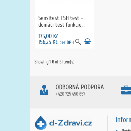
Sensitest TSH test –
domáci test funkcie
štítnej žľazy
175,00 Kč
156,25 Kč
bez DPH
Showing 1-6 of 6 item(s)
ODBORNÁ PODPORA
+420 725 450 657
Infor
Napí