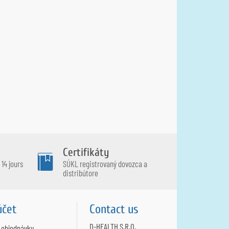
Certifikáty
14 jours
SÚKL registrovaný dovozca a
distribútore
účet
Contact us
D-HEALTH S.R.O.
 objednávky