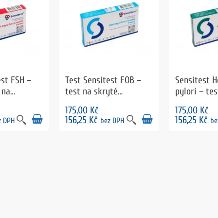
est FSH –
Test Sensitest FOB –
Sensitest H
 na
test na skryté
pylori – tes
krvácanie v stolici
prítomnosť 
175,00 Kč
175,00 Kč
pylori v sto
156,25 Kč
156,25 Kč
z DPH
bez DPH
be