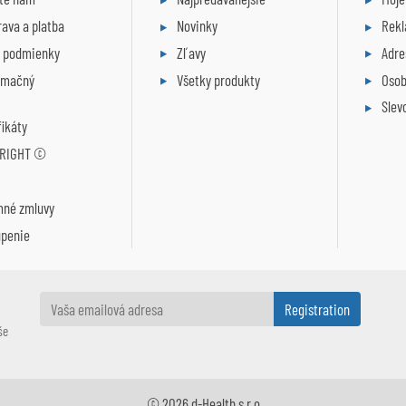
ava a platba
Novinky
Rek
. podmienky
Zľavy
Adre
amačný
Všetky produkty
Osob
Slev
fikáty
RIGHT ©
R
mné zmluvy
úpenie
še
© 2026 d-Health s.r.o