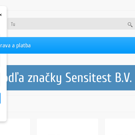
×
rava a platba
odľa značky Sensitest B.V.