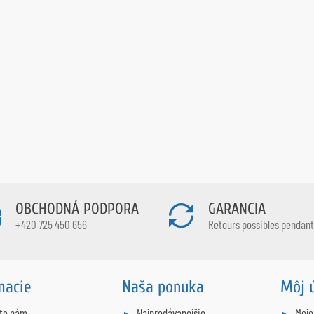
OBCHODNÁ PODPORA
GARANCIA
+420 725 450 656
Retours possibles pendant 
macie
Naša ponuka
Môj 
šte nám
Najpredávanejšie
Moje