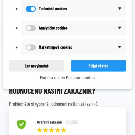
Technické cookies
Celkový názor:
Superrychlo doručané.
Analytické cookies
Lúcia V. - overený zákazník Heuréka.sk
22.06.2024
Marketingové cookies
Len nevyhnutné
Prijať všetko
Prejsť na stránku Podrobne o cookies
HODNOCENO NAŠIMI ZÁKAZNÍKY
Prohlédněte si vybraná hodnocení našich zákazníků.
Overený zákazník
07.12.2025