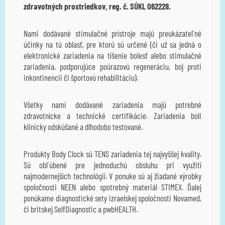
zdravotných prostriedkov, reg. č. SÚKL 062228.
Nami dodávané stimulačné prístroje majú preukázateľné
účinky na tú oblasť, pre ktorú sú určené (či už sa jedná o
elektronické zariadenia na tíšenie bolesť alebo stimulačné
zariadenia, podporujúce poúrazovú regeneráciu, boj proti
inkontinencii či športovú rehabilitáciu).
Všetky nami dodávané zariadenia majú potrebné
zdravotnícke a technické certifikácie. Zariadenia boli
klinicky odskúšané a dlhodobo testované.
Produkty Body Clock sú TENS zariadenia tej najvyššej kvality.
Sú obľúbené pre jednoduchú obsluhu pri využití
najmodernejších technológií. V ponuke sú aj žiadané výrobky
spoločnosti NEEN alebo spotrebný materiál STIMEX. Ďalej
ponúkame diagnostické sety izraelskej spoločnosti Novamed,
či britskej SelfDiagnostic a pwbHEALTH.