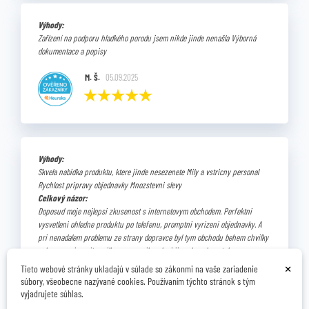
Výhody:
Zařízení na podporu hladkého porodu jsem nikde jinde nenašla Výborná
dokumentace a popisy
M. Š.
05.09.2025
Výhody:
Skvela nabidka produktu, ktere jinde nesezenete Mily a vstricny personal
Rychlost pripravy objednavky Mnozstevni slevy
Celkový názor:
Doposud moje nejlepsi zkusenost s internetovym obchodem. Perfektni
vysvetleni ohledne produktu po telefenu, promptni vyrizeni objednavky. A
pri nenadalem problemu ze strany dopravce byl tym obchodu behem chvilky
schopen pripravit zasilku znovu a ihned mi ji osobne dovezt domu.
×
Tieto webové stránky ukladajú v súlade so zákonmi na vaše zariadenie
L.F. Ověřený zákazník Heuréka.cz
17.08.2025
súbory, všeobecne nazývané cookies. Používaním týchto stránok s tým
vyjadrujete súhlas.