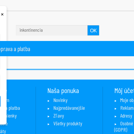
×
OK
prava a platba
cie
Naša ponuka
Môj úče
e nám
Novinky
Moje o
va a platba
Najpredávanejšie
Reklam
podmienky
Zľavy
Adresy
ácie
Všetky produkty
Osobné
(GDPR)
káty