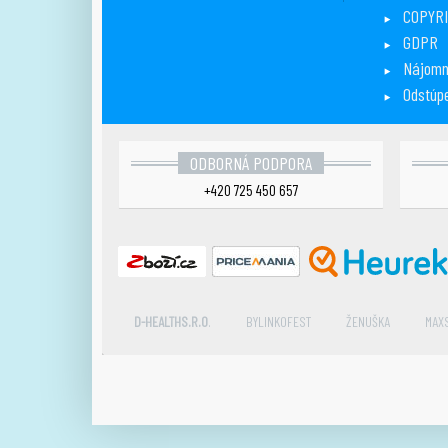
COPYR
GDPR
Nájomn
Odstúp
ODBORNÁ PODPORA
+420 725 450 657
D-HEALTHS.R.O
.
BYLINKOFEST
ŽENUŠKA
MAX