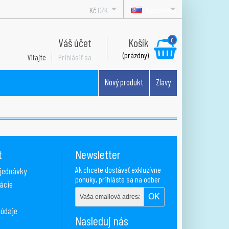
Kč
CZK
Slovenčina
Váš účet
Košík
0
(prázdny)
Vitajte
Prihlásiť sa
Nový produkt
Zlavy
t
Newsletter
Ak chcete dostávať exkluzívne
bjednávky
ponuky, prihláste sa na odber
ácie
nášho newsletteru
 údaje
Nasleduj nás