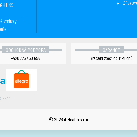
Zľavov
IGHT ©
é zmluvy
enie
OBCHODNÁ PODPORA
GARANCE
+420 725 450 656
Vrácení zboží do 14-ti dnů
STREAM
© 2026 d-Health s.r.o