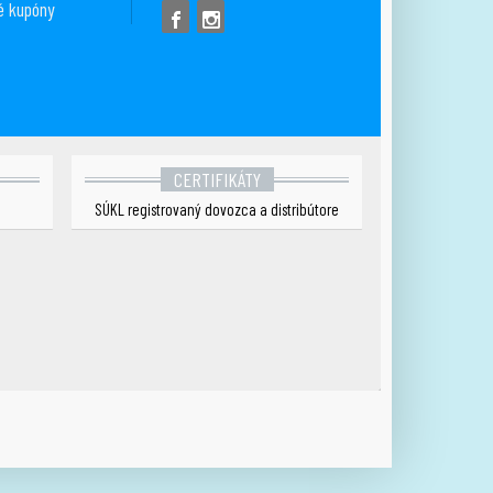
é kupóny
CERTIFIKÁTY
SÚKL registrovaný dovozca a distribútore