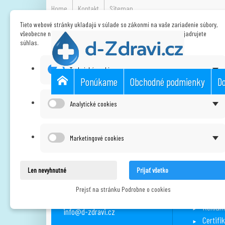
Home
Kontakt
Sitemap
Tieto webové stránky ukladajú v súlade so zákonmi na vaše zariadenie súbory,
všeobecne nazývané cookies. Používaním týchto stránok s tým vyjadrujete
súhlas.
Technické cookies
Ponúkame
Obchodné podmienky
Do
Analytické cookies
Naše obchody
Marketingové cookies
D-HEALTH S.R.O.
Informa
Napíšt
HRADEŠÍNSKÁ 2144/47 101 00 PRAHA
Len nevyhnutné
Prijať všetko
10 – VINOHRADY
Dodpra
ČESKÁ REPUBLIKA
Prejsť na stránku Podrobne o cookies
Obch. 
+420 725 450 657
Reklam
info@d-zdravi.cz
Certifi