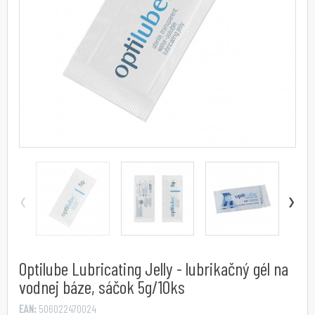
‹
›
Optilube Lubricating Jelly - lubrikačný gél na
vodnej báze, sáčok 5g/10ks
EAN:
506022470024