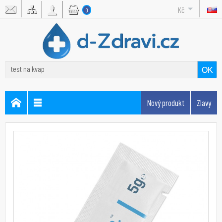
Kč
0
OK
Nový produkt
Zlavy