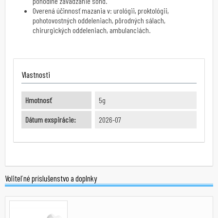
pohodlné zavádzanie sond.
Overená účinnosť mazania v: urológii, proktológii,
pohotovostných oddeleniach, pôrodných sálach,
chirurgických oddeleniach, ambulanciách.
Vlastnosti
Hmotnosť
5g
Dátum exspirácie:
2026-07
Voliteľné príslušenstvo a doplnky