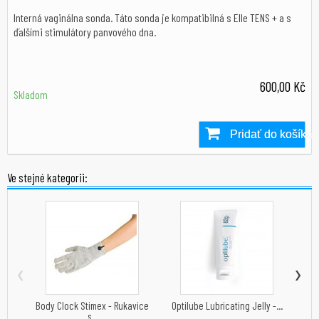
Interná vaginálna sonda. Táto sonda je kompatibilná s Elle TENS + a s
ďalšími stimulátory panvového dna.
600,00 Kč
Skladom
Pridať do košíka
Skladom
Ve stejné kategorii:
‹
›
Body Clock Stimex - Rukavice
Optilube Lubricating Jelly -...
Body
s...