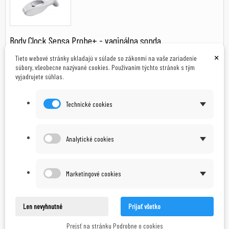
Body Clock Sensa Probe+ - vaginálna sonda
×
Tieto webové stránky ukladajú v súlade so zákonmi na vaše zariadenie
Revolučná interná vaginálna sonda. Táto sonda je kompatibilná s Elle
súbory, všeobecne nazývané cookies. Používaním týchto stránok s tým
TENS + a s ďalšími stimulátory panvového...
vyjadrujete súhlas.
Technické cookies
690,00 Kč
Skladom
Analytické cookies
Pridať do košíka
Skladom
Marketingové cookies
Len nevyhnutné
Prijať všetko
Prejsť na stránku Podrobne o cookies