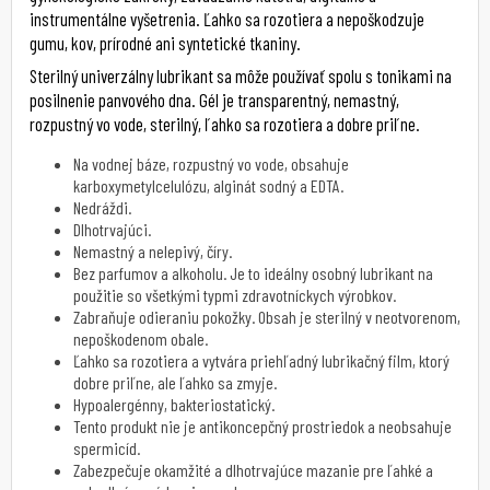
instrumentálne vyšetrenia. Ľahko sa rozotiera a nepoškodzuje
gumu, kov, prírodné ani syntetické tkaniny.
Sterilný univerzálny lubrikant sa môže používať spolu s tonikami na
posilnenie panvového dna. Gél je transparentný, nemastný,
rozpustný vo vode, sterilný, ľahko sa rozotiera a dobre priľne.
Na vodnej báze, rozpustný vo vode, obsahuje
karboxymetylcelulózu, alginát sodný a EDTA.
Nedráždi.
Dlhotrvajúci.
Nemastný a nelepivý, číry.
Bez parfumov a alkoholu. Je to ideálny osobný lubrikant na
použitie so všetkými typmi zdravotníckych výrobkov.
Zabraňuje odieraniu pokožky. Obsah je sterilný v neotvorenom,
nepoškodenom obale.
Ľahko sa rozotiera a vytvára priehľadný lubrikačný film, ktorý
dobre priľne, ale ľahko sa zmyje.
Hypoalergénny, bakteriostatický.
Tento produkt nie je antikoncepčný prostriedok a neobsahuje
spermicíd.
Zabezpečuje okamžité a dlhotrvajúce mazanie pre ľahké a