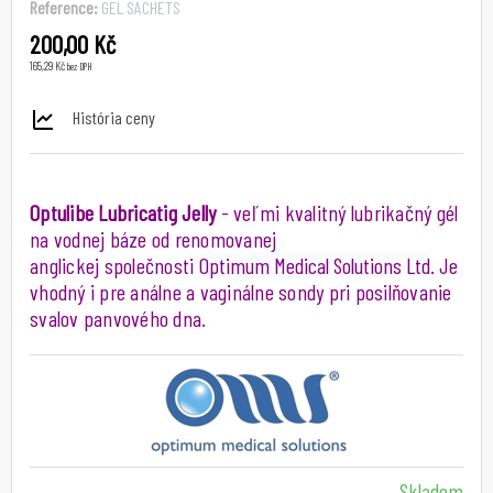
Reference:
GEL SACHETS
200,00 Kč
165,29 Kč
bez DPH
História ceny
Optulibe Lubricatig Jelly
- veľmi kvalitný lubrikačný gél
na vodnej báze od renomovanej
anglickej společnosti
Optimum Medical Solutions Ltd
. Je
vhodný i pre análne a vaginálne sondy pri posilňovanie
svalov panvového dna.
Skladom