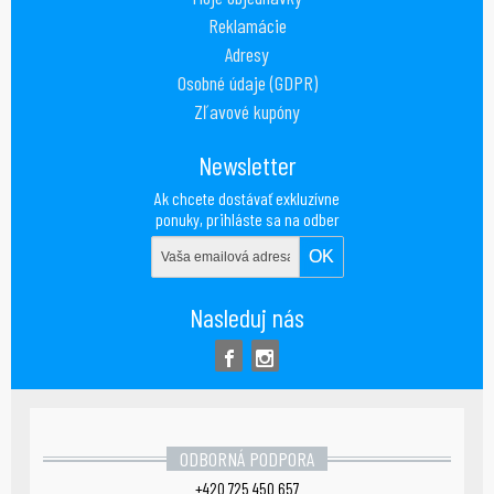
Reklamácie
Adresy
Osobné údaje (GDPR)
Zľavové kupóny
Newsletter
Ak chcete dostávať exkluzívne
ponuky, prihláste sa na odber
nášho newsletteru
Nasleduj nás
ODBORNÁ PODPORA
+420 725 450 657