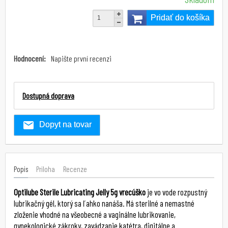
Pridať do košíka
Hodnocení:
Napište první recenzi
Dostupná doprava
Dopyt na tovar
Popis
Priloha
Recenze
Optilube Sterile Lubricating Jelly 5g vrecúško
je vo vode rozpustný
lubrikačný gél, ktorý sa ľahko nanáša. Má sterilné a nemastné
zloženie vhodné na všeobecné a vaginálne lubrikovanie,
gynekologické zákroky, zavádzanie katétra, digitálne a