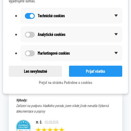
vyjadrujete súhlas.
Spokojnosť
Marek Š.
12.11.2025
Technické cookies
Analytické cookies
Celkový názor:
Marketingové cookies
Vse v poradku, rychla a mila komunikace
Karolína Ověřený zákazník Heuréka.cz
25.10.2025
Len nevyhnutné
Prijať všetko
Prejsť na stránku Podrobne o cookies
Výhody:
Zařízení na podporu hladkého porodu jsem nikde jinde nenašla Výborná
dokumentace a popisy
M. Š.
05.09.2025