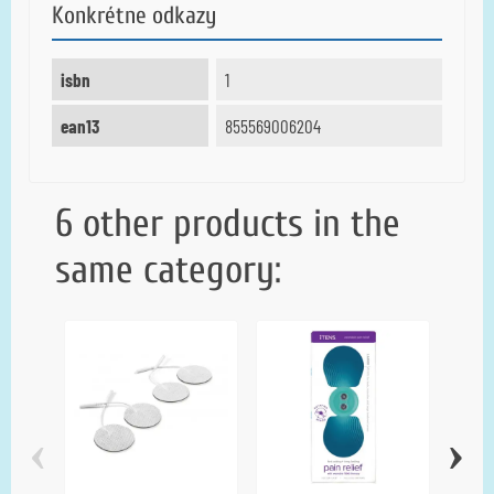
Konkrétne odkazy
isbn
1
ean13
855569006204
6 other products in the
same category:
‹
›