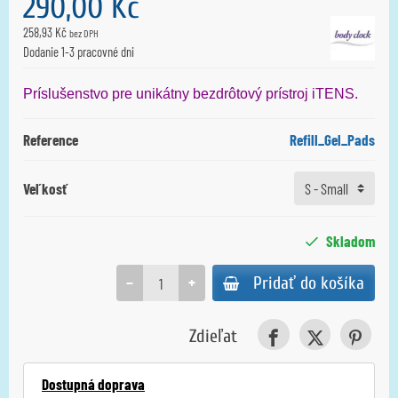
290,00 Kč
258,93 Kč
bez DPH
Dodanie 1-3 pracovné dni
Príslušenstvo pre unikátny bezdrôtový prístroj iTENS.
Reference
Refill_Gel_Pads
Veľkosť
Skladom
−
+
Pridať do košíka
Zdieľat
Dostupná doprava