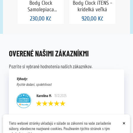
Body Clock
Body Clock iTENS -
Samolepiaca
krídelká veľká
podložka s
230,00 Kč
920,00 Kč
elektródami -
e
kruhová, 32 mm
št
OVERENÉ NAŠIMI ZÁKAZNÍKMI
Pozrite si vybrané hodnotenia našich zákazníkov.
Výhody:
Rychle dodani, spolehlivost
Karolína M.
19.12.2025
×
Tieto webové stránky ukladajú v súlade so zákonmi na vaše zariadenie
súbory, všeobecne nazývané cookies. Používaním týchto stránok s tým
Celkový názor: