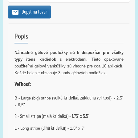
Dopyt na tovar
Popis
Náhradné gélové podložky sú k dispozícii pre všetky
typy itens krídielok
s elektródami. Tieto opakovane
použiteľné gélové vankúšiky sú vhodné pre cca 10 aplikácií.
Každé balenie obsahuje 3 sady gélových podložiek.
Veľkosť:
velká kridelká, základná veľkosť
B - Large (big) stripe (
) - 2,5"
x 6,5"
S - Small stripe (malá kridélká) - 1,75" x 5,5"
dlhá
krídelká
L - Long stripe (
) - 1,5" x 7"