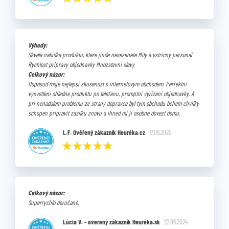
Výhody:
Skvela nabidka produktu, ktere jinde nesezenete Mily a vstricny personal
Rychlost pripravy objednavky Mnozstevni slevy
Celkový názor:
Doposud moje nejlepsi zkusenost s internetovym obchodem. Perfektni
vysvetleni ohledne produktu po telefenu, promptni vyrizeni objednavky. A
pri nenadalem problemu ze strany dopravce byl tym obchodu behem chvilky
schopen pripravit zasilku znovu a ihned mi ji osobne dovezt domu.
L.F. Ověřený zákazník Heuréka.cz
17.08.2025
Celkový názor:
Superrychlo doručané.
Lúcia V. - overený zákazník Heuréka.sk
22.06.2024