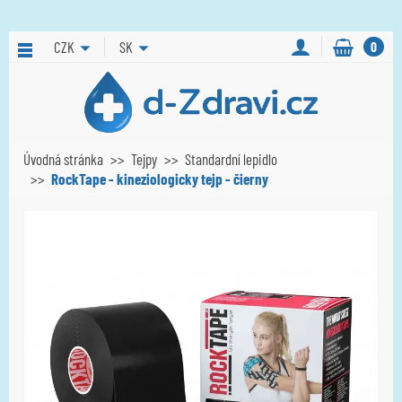
CZK
SK
0
Úvodná stránka
Tejpy
Standardní lepidlo
RockTape - kineziologicky tejp - čierny