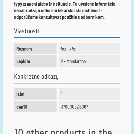
typy zranení alebo iné situácie.
Tu uvedené informácie
nenahrádzajú odbornú lekársku starostlivosť -
odporúčame konzultovať použitie s odborníkom.
Vlastnosti
Rozmery
5cm x 5m
Lepidlo
2 - štandardné
Konkrétne odkazy
isbn
1
ean13
3700006216067
10 other products in the