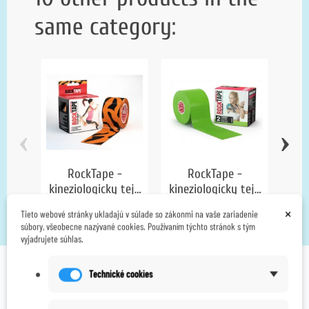
same category:
‹
›
RockTape -
RockTape -
kineziologicky tejp
kineziologicky tejp
kine
- tiger
- svetlozeleny
-
375,00 Kč
375,00 Kč
×
Tieto webové stránky ukladajú v súlade so zákonmi na vaše zariadenie
súbory, všeobecne nazývané cookies. Používaním týchto stránok s tým
vyjadrujete súhlas.
Technické cookies
OVERENÉ NAŠIMI ZÁKAZNÍKMI