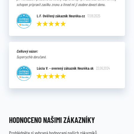
schopen pripravit zasilku znovu a ihned mi ji osobne dovezt domu.
L.F. Ověřený zákazník Heuréka.cz
17.08.2025
Celkový názor:
Superrychlo doručané.
Lúcia V. - overený zákazník Heuréka.sk
22.06.2024
HODNOCENO NAŠIMI ZÁKAZNÍKY
Prohlédněte si vybraná hodnocení našich zákazníků.