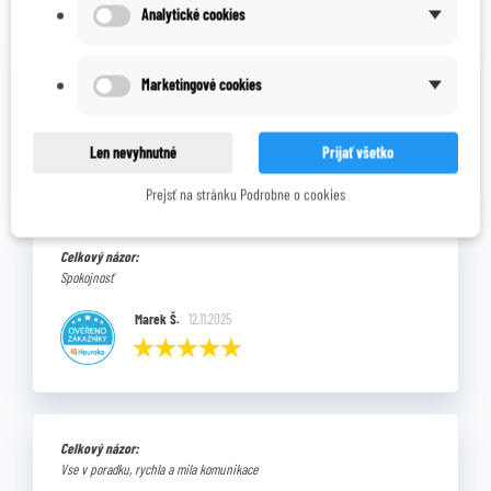
Analytické cookies
Pozrite si vybrané hodnotenia našich zákazníkov.
Výhody:
Marketingové cookies
Rychle dodani, spolehlivost
Karolína M.
19.12.2025
Len nevyhnutné
Prijať všetko
Prejsť na stránku Podrobne o cookies
Celkový názor:
Spokojnosť
Marek Š.
12.11.2025
Celkový názor:
Vse v poradku, rychla a mila komunikace