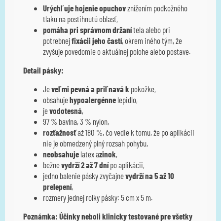
Urýchľuje hojenie opuchov
znížením podkožného
tlaku na postihnutú oblasť,
pomáha pri správnom držaní
tela alebo pri
potrebnej
fixácii jeho častí
, okrem iného tým, že
zvyšuje povedomie o aktuálnej polohe alebo postave.
Detail pásky:
Je
veľmi pevná a priľnavá k
pokožke,
obsahuje
hypoalergénne
lepidlo,
je
vodotesná
,
97 % bavlna, 3 % nylon,
rozťažnosť
až 180 %, čo vedie k tomu, že po aplikácii
nie je obmedzený plný rozsah pohybu,
neobsahuje
latex a
zinok
,
bežne
vydrží 2 až 7 dní
po aplikácii,
jedno balenie pásky zvyčajne
vydrží na 5 až 10
prelepení
,
rozmery jednej rolky pásky: 5 cm x 5 m.
Poznámka: Účinky neboli klinicky testované pre všetky