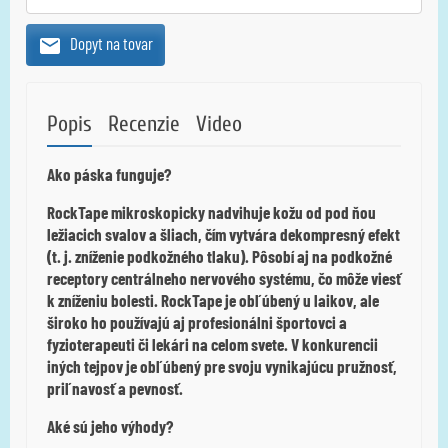
Dopyt na tovar
Popis
Recenzie
Video
Ako páska funguje?
RockTape mikroskopicky nadvihuje kožu od pod ňou
ležiacich svalov a šliach, čím vytvára dekompresný efekt
(t. j. zníženie podkožného tlaku).
Pôsobí aj na podkožné
receptory centrálneho nervového systému, čo môže viesť
k zníženiu bolesti.
RockTape je obľúbený u laikov, ale
široko ho používajú aj profesionálni športovci a
fyzioterapeuti či lekári na celom svete.
V konkurencii
iných tejpov je obľúbený pre svoju vynikajúcu pružnosť,
priľnavosť a pevnosť.
Aké sú jeho výhody?