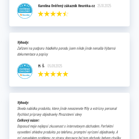
Karolína Ověřený zákazník Heuréka.cz
25.10.2025
Výhody:
Zařízení na podporu hladkého porodu jsem nikde jinde nenašla Výborná
dokumentace a popisy
M. Š.
05.09.2025
Výhody:
Skvela nabidka produktu, ktere jinde nesezenete Mily a vstricny personal
Rychlost pripravy objednavky Mnozstevni slevy
Celkový názor:
Doposud moje nejlepsi zkusenost s internetovym obchodem. Perfektni
vysvetleni ohledne produktu po telefenu, promptni vyrizeni objednavky. A
pri nenadalem problemu ze strany dopravce byl tym obchodu behem chvilky