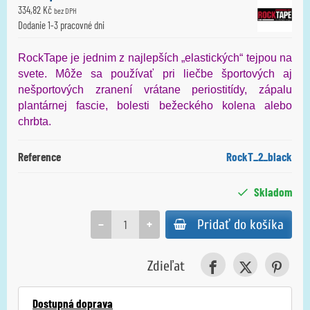
334,82 Kč
bez DPH
Dodanie 1-3 pracovné dni
RockTape je jednim z najlepších „elastických“ tejpou na
svete. Môže sa používať pri liečbe športových aj
nešportových zranení vrátane periostitídy, zápalu
plantárnej fascie, bolesti bežeckého kolena alebo
chrbta.
Reference
RockT_2_black
Skladom
−
+
Pridať do košíka
Zdieľat
Dostupná doprava