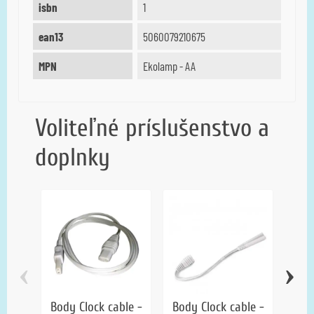
isbn
1
ean13
5060079210675
MPN
Ekolamp - AA
Voliteľné príslušenstvo a
doplnky
‹
›
Body Clock cable -
Body Clock cable -
Bod