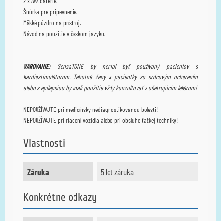
2 x AAA batérie.
Šnúrka pre pripevnenie.
Mäkké púzdro na prístroj.
Návod na použitie v českom jazyku.
VAROVANIE:
SensaTONE by nemal byť používaný pacientov s
kardiostimulátorom.
Tehotné ženy a pacientky so srdcovým ochorením
alebo s epilepsiou by mali použitie vždy konzultovať s ošetrujúcim lekárom!
NEPOUŽÍVAJTE pri medicínsky nediagnostikovanou bolesti!
NEPOUŽÍVAJTE pri riadení vozidla alebo pri obsluhe ťažkej techniky!
Vlastnosti
Záruka
5 let záruka
Konkrétne odkazy