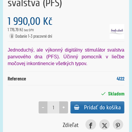
svalstva (PFS)
1 990,00 Kč
1 776,79 Kč
bez DPH
i
Dodanie 1-3 pracovné dni
Jednoduchý
,
ale
výkonný digitálny
stimulátor
svalstva
panvového
dna
(
PFS
)
.
Účinný
pomocník v
liečbe
močovej
inkontinencie
všetkých typov
.
Reference
4122
Skladom
−
+
Pridať do košíka
Zdieľat