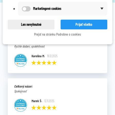
(PFS)
Marketingové cookies
OVERENÉ NAŠIMI ZÁKAZNÍKMI
Len nevyhnutné
Prijať všetko
Pozrite si vybrané hodnotenia našich zákazníkov.
Prejsť na stránku Podrobne o cookies
Výhody:
Rychle dodani, spolehlivost
Karolína M.
19.12.2025
Celkový názor:
Spokojnosť
Marek Š.
12.11.2025