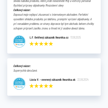
Skvela nabidka produktu, ktere jinde nesezenete Mily a vstricny personal
Rychlost pripravy objednavky Mnozstevni slevy
Celkový názor:
Doposud moje nejlepsi zkusenost s internetovym obchodem. Perfektni
vysvetleni ohledne produktu po telefenu, promptni vyrizeni objednavky. A
pri nenadalem problemu ze strany dopravce byl tym obchodu behem chvilky
schopen pripravit zasilku znovu a ihned mi ji osobne dovezt domu.
L.F. Ověřený zákazník Heuréka.cz
17.08.2025
Celkový názor:
Superrychlo doručané.
Lúcia V. - overený zákazník Heuréka.sk
22.06.2024