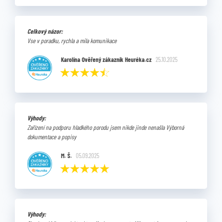
Celkový názor:
Vse v poradku, rychla a mila komunikace
Karolína Ověřený zákazník Heuréka.cz
25.10.2025
Výhody:
Zařízení na podporu hladkého porodu jsem nikde jinde nenašla Výborná
dokumentace a popisy
M. Š.
05.09.2025
Výhody: