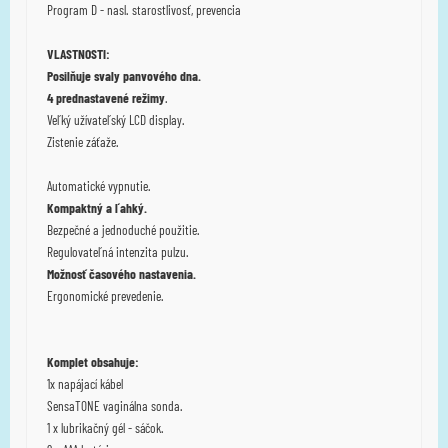
Program D - nasl.
starostlivosť, prevencia
VLASTNOSTI:
Posilňuje svaly panvového dna.
4 prednastavené režimy
.
Veľký užívateľský LCD display.
Zistenie záťaže.
Automatické vypnutie.
Kompaktný a ľahký.
Bezpečné a jednoduché použitie.
Regulovateľná intenzita pulzu.
Možnosť časového nastavenia.
Ergonomické prevedenie.
Komplet obsahuje:
1x napájací kábel
SensaTONE vaginálna sonda.
1 x lubrikačný gél - sáčok.