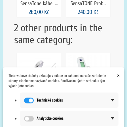
SensaTone kábel k
SensaTONE Probe
ká
vaginálnej sonde -
Splinter kábel
p
260,00 Kč
240,00 Kč
6cm
s
2 other products in the
same category:
×
Tieto webové stránky ukladajú v súlade so zákonmi na vaše zariadenie
súbory, všeobecne nazývané cookies. Používaním týchto stránok s tým
vyjadrujete súhlas.
Body Clock SENSA
Body Clock
Technické cookies
Probe+ s
SensaTONE for Men
indikátorom
- posilňovač
890,00 Kč
2 490,00 Kč
Analytické cookies
kontrakcií
panvového
svalstva pre mužov