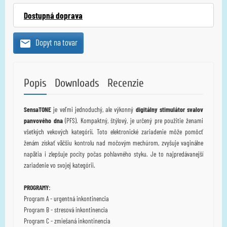
Dostupná doprava
Dopyt na tovar
Popis
Downloads
Recenzie
SensaTONE
je veľmi jednoduchý, ale výkonný
digitálny stimulátor svalov
panvového dna
(PFS).
Kompaktný, štýlový, je určený pre použitie ženami
všetkých vekových kategórií.
Toto elektronické zariadenie môže pomôcť
ženám získať väčšiu kontrolu nad močovým mechúrom, zvyšuje vaginálne
napätia i zlepšuje pocity počas pohlavného styku.
Je
to
najpredávanejší
zariadenie
vo
svojej kategórii
.
PROGRAMY:
Program A - urgentná inkontinencia
Program B - stresová inkontinencia
Program C - zmiešaná inkontinencia