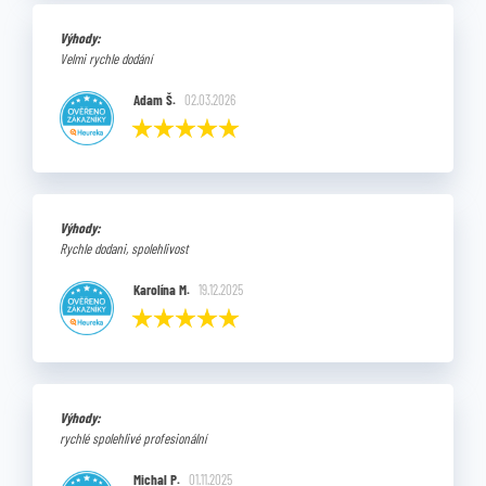
Výhody:
Velmi rychle dodání
Adam Š.
02.03.2026
Výhody:
Rychle dodani, spolehlivost
Karolína M.
19.12.2025
Výhody:
rychlé spolehlivé profesionální
Michal P.
01.11.2025