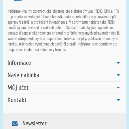
Nabízíme kvalitní zdravotnické přístroje pro elektrostimulaci TENS, EMS a PFS
— pro nefarmakologické tišení bolesti, podporu rehabilitace po úrazech i při
sportovní zátěži a pro řešení inkontinence. V sortimentu najdete také TENS
pomůcky pro úlevu od porodních bolestí. Součástí nabídky jsou spolehlivé
domácí diagnostické testy pro orientační zjištění vybraných zdravotních obtíží,
včetně streptokokových a respiračních infekcí, chřipky, pohlavně přenosných
infekcí, trávicích a vylučovacích potíží či alergií. Nabízíme také pomůcky pro
respirační rehabilitaci a dechový trénink.
Informace
Naše nabídka
Můj účet
Kontakt
Newsletter