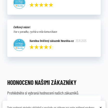
Celkový názor:
Vse v poradku, rychla a mila komunikace
Karolína Ověřený zákazník Heuréka.cz
25.10.2025
HODNOCENO NAŠIMI ZÁKAZNÍKY
Prohlédněte si vybraná hodnocení našich zákazníků.
×
Tyto webové stránky ukládají v souladu se zákony na vaše zařízení soubory,
Ověřený zákazník
07.12.2025