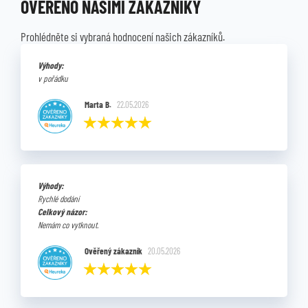
OVĚŘENO NAŠIMI ZÁKAZNÍKY
Prohlédněte si vybraná hodnocení našich zákazníků.
Výhody:
v pořádku
Marta B.
22.05.2026
Výhody:
Rychlé dodání
Celkový názor:
Nemám co vytknout.
Ověřený zákazník
20.05.2026