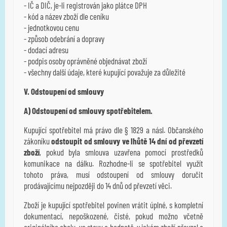
- IČ a DIČ, je-li registrován jako plátce DPH
- kód a název zboží dle ceníku
- jednotkovou cenu
- způsob odebrání a dopravy
- dodací adresu
- podpis osoby oprávněné objednávat zboží
- všechny další údaje, které kupující považuje za důležité
V. Odstoupení od smlouvy
A) Odstoupení od smlouvy spotřebitelem.
Kupující spotřebitel má právo dle § 1829 a násl. Občanského
zákoníku
odstoupit od smlouvy ve lhůtě 14 dní od převzetí
zboží
, pokud byla smlouva uzavřena pomocí prostředků
komunikace na dálku. Rozhodne-li se spotřebitel využít
tohoto práva, musí odstoupení od smlouvy doručit
prodávajícímu nejpozději do 14 dnů od převzetí věci.
Zboží je kupující spotřebitel povinen vrátit úplné, s kompletní
dokumentací, nepoškozené, čisté, pokud možno včetně
originálního obalu, ve stavu a hodnotě, v jakém zboží převzal a