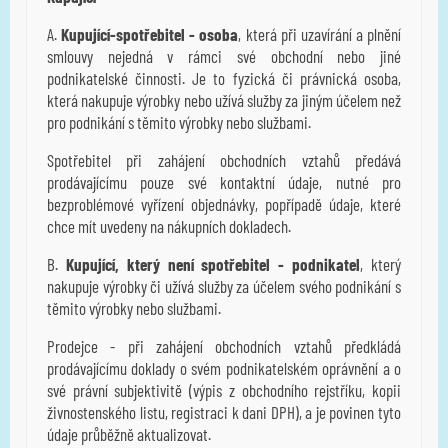
A.
Kupující-spotřebitel - osoba
, která při uzavírání a plnění
smlouvy nejedná v rámci své obchodní nebo jiné
podnikatelské činnosti. Je to fyzická či právnická osoba,
která nakupuje výrobky nebo užívá služby za jiným účelem než
pro podnikání s těmito výrobky nebo službami.
Spotřebitel při zahájení obchodních vztahů předává
prodávajícímu pouze své kontaktní údaje, nutné pro
bezproblémové vyřízení objednávky, popřípadě údaje, které
chce mít uvedeny na nákupních dokladech.
B.
Kupující, který není spotřebitel - podnikatel
, který
nakupuje výrobky či užívá služby za účelem svého podnikání s
těmito výrobky nebo službami.
Prodejce - při zahájení obchodních vztahů předkládá
prodávajícímu doklady o svém podnikatelském oprávnění a o
své právní subjektivitě (výpis z obchodního rejstříku, kopii
živnostenského listu, registraci k dani DPH), a je povinen tyto
údaje průběžně aktualizovat.