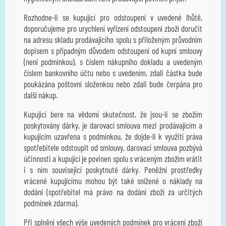
Rozhodne-li se kupující pro odstoupení v uvedené lhůtě,
doporučujeme pro urychlení vyřízení odstoupení zboží doručit
na adresu skladu prodávajícího spolu s přiloženým průvodním
dopisem s případným důvodem odstoupení od kupní smlouvy
(není podmínkou), s číslem nákupního dokladu a uvedeným
číslem bankovního účtu nebo s uvedením, zdali částka bude
poukázána poštovní složenkou nebo zdali bude čerpána pro
další nákup.
Kupující bere na vědomí skutečnost, že jsou-li se zbožím
poskytovány dárky, je darovací smlouva mezi prodávajícím a
kupujícím uzavřena s podmínkou, že dojde-li k využití práva
spotřebitele odstoupit od smlouvy, darovací smlouva pozbývá
účinnosti a kupující je povinen spolu s vráceným zbožím vrátit
i s ním související poskytnuté dárky.
Peněžní prostředky
vrácené kupujícímu mohou být také snížené o náklady na
dodání (spotřebitel má právo na dodání zboží za určitých
podmínek zdarma).
Při splnění všech výše uvedených podmínek pro vrácení zboží