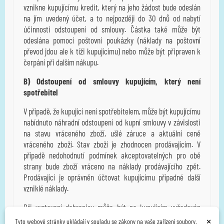
vznikne kupujícímu kredit, který na jeho žádost bude odeslán
na jím uvedený účet, a to nejpozději do 30 dnů od nabytí
účinnosti odstoupení od smlouvy. Částka také může být
odeslána pomocí poštovní poukázky (náklady na poštovní
převod jdou ale k tíži kupujícímu) nebo může být připraven k
čerpání při dalším nákupu.
B) Odstoupení od smlouvy kupujícím, který není
spotřebitel
V případě, že kupující není spotřebitelem, může být kupujícímu
nabídnuto náhradní odstoupení od kupní smlouvy v závislosti
na stavu vráceného zboží, ušlé záruce a aktuální ceně
vráceného zboží. Stav zboží je zhodnocen prodávajícím. V
případě nedohodnutí podmínek akceptovatelných pro obě
strany bude zboží vráceno na náklady prodávajícího zpět.
Prodávající je oprávněn účtovat kupujícímu případné další
vzniklé náklady.
Při vystavení dobropisu může být po kupujícím vyžadován
×
občanský průkaz za účelem ochrany vlastnických práv
Tyto webové stránky ukládají v souladu se zákony na vaše zařízení soubory,