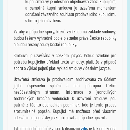
kupní smlouvy je odeslaná objednávka zboží kupujícím,
a samotná kupní smlouva je uzavřena momentem
doručení závazného souhlasu prodávajícího kupujícímu
s tímto jeho návrhem.
Vztahy a případné spory, které vzniknou na základě smlouvy,
budou řešeny výhradně podle platného práva České republiky
a budou řešeny soudy České republiky.
Smlouva je uzavírána v českém jazyce. Pokud vznikne pro
potřebu kupujícího překlad textu smlouvy, platí, že v případě
sporu o výklad pojmů platí výklad smlouvy v českém jazyce.
Uzavřená smlouva je prodávajícím archivována za účelem
jejího úspěšného splnění a není přístupná třetím
nezúčastněným stranám. Informace o jednotlivých
technických krocích vedoucích k uzavření smlouvy jsou
patrné z těchto obchodních podmínek, kde je tento proces
srozumitelně popsán. Kupující má možnost před vlastním
odesláním objednávky ji zkontrolovat a případně opravit.
Tyto obchodní podmínky jsou k dispozici
zde
, je tak umožněna