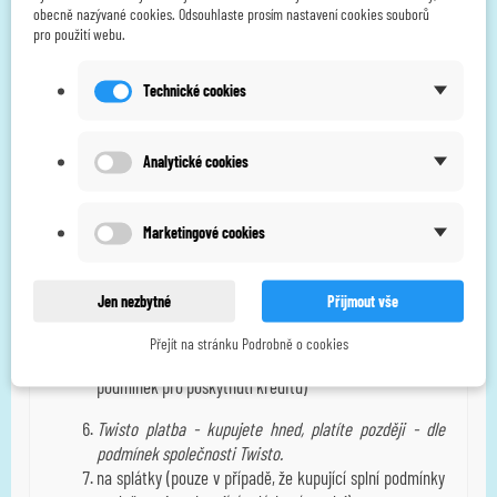
kupujícího. Předložením OP kupující souhlasí se zpracováním
obecně nazývané cookies. Odsouhlaste prosím nastavení cookies souborů
pro použití webu.
osobních údajů dle bodu II. (osobních údajů ve smyslu § 4 písm.
a) zákona 101/2000 Sb., o ochraně osobních údajů).
Technické cookies
VI. Platební podmínky
platba v hotovosti při nákupu
Analytické cookies
platba předem bankovním převodem
platba předem prostřednictvím online systému ThePay
Marketingové cookies
(online platby včetně online platby kartou)
na dobírku při doručení zboží (hotovost přebírá od
Jen nezbytné
Přijmout vše
zákazníka přepravce)
Přejít na stránku Podrobně o cookies
platba na fakturu se splatností (pouze při splnění
podmínek pro poskytnutí kreditu)
Twisto platba - kupujete hned, platíte později - dle
podmínek společnosti Twisto.
na splátky (pouze v případě, že kupující splní podmínky