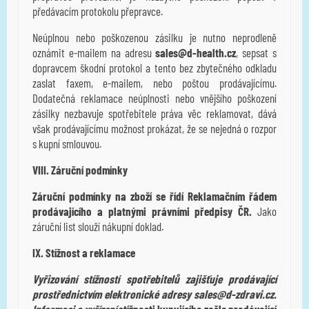
předávacím protokolu přepravce.
Neúplnou nebo poškozenou zásilku je nutno neprodleně
oznámit e-mailem na adresu
sales@d-health.cz
, sepsat s
dopravcem škodní protokol a tento bez zbytečného odkladu
zaslat faxem, e-mailem, nebo poštou prodávajícímu.
Dodatečná reklamace neúplnosti nebo vnějšího poškození
zásilky nezbavuje spotřebitele práva věc reklamovat, dává
však prodávajícímu možnost prokázat, že se nejedná o rozpor
s kupní smlouvou.
VIII. Záruční podmínky
Záruční podmínky na zboží se řídí Reklamačním řádem
prodávajícího a platnými právními předpisy ČR.
Jako
záruční list slouží nákupní doklad.
IX. Stížnost a reklamace
Vyřizování stížností spotřebitelů zajišťuje prodávající
prostřednictvím elektronické adresy sales@d-zdravi.cz.
Informaci o vyřízení
stížnosti kupujícího zašle prodávající