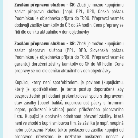
Zasílání přepravní službou - ČR
: Zboží je možno kupujícímu
zaslat přepravní službou (např. PPL, DPD, Česká pošta).
Podmínkou je objednávka přijatá do 17:00. Přepravci vesměs
dodávají zásilky kamkoliv do ČR do 24 hodin. Cena přepravy se
řídí dle ceníku aktuálního v den objednávky.
Zasílání přepravní službou - SR
: Zboží je možno kupujícímu
zaslat přepravní službou (PPL, DPD, Slovenská pošta).
Podmínkou je objednávka přijatá do 17:00. Přepravci vesměs
garantují doručení zásilky kamkoliv do SR do 48 hodin. Cena
přepravy se řídí dle ceníku aktuálního v den objednávky.
Kupující, který není spotřebitelem, je povinen (kupujícímu,
který je spotřebitelem, je tento postup doporučen), aby
bezprostředně při dodání překontroloval spolu s dopravcem
stav zásilky (počet balíků, neporušenost pásky s firemním
logem, poškození krabice) podle přiloženého přepravního
listu. Kupující je oprávněn odmítnout převzetí zásilky, která
není ve shodě s kupní smlouvou tím, že zásilka je např. neúplná
nebo poškozená. Pokud takto poškozenou zásilku kupující od
přepravce převezme, je nezbytné poškození popsat v