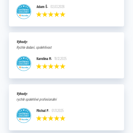
Adam Š.
02.03.2026
Výhody:
Rychle dodani, spolehlivost
Karolína M.
19.12.2025
Výhody:
rychlé spolehlivé profesionální
Michal P.
01.11.2025