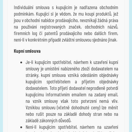
Individuální smlouva s kupujícím je nadřazena obchodním
podmínkám. Kupující si je vědom, že mu koupí produktů, jež
jsou v obchodní nabídce prodávajícího, nevznikají žádná práva
na používání registrovaných značek, obchodních názvů,
firemních log či patentů prodávajícího nebo dalších firem,
není-li v konkrétním případě zvláštní smlouvou sjednáno jinak.
Kupní smlouva
Je-li kupujícím spotřebitel, návrhem k uzavření kupní
smlouvy je umístění nabízeného zboží dodavatelem na
stránky, kupní smlouva vzniká odesláním objednávky
kupujícím spotřebitelem a přijetím objednávky
dodavatelem. Toto přijetí dodavatel neprodleně potvrdí
kupujícímu informativním emailem na zadaný email,
na vznik smlouvy však toto potvrzení nemá vliv.
Vzniklou smlouvu (včetně dohodnuté ceny) lze měnit
nebo rušit pouze na základě dohody stran nebo na
základě zákonných důvodů.
Není-li kupujícím spotřebitel, návrhem na uzavření