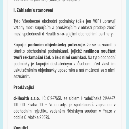
I. Základní ustanovení
Tyto Všeobecné obchodní podmínky (dále jen VOP) upravují
vztahy mezi kupujícím a prodávajícím v oblasti prodeje zboží
mezi společností d-Health s.r.o. a jejími obchodními partnery.
Kupující
podáním objednávky potvrzuje
, že se seznámil s
těmito obchodními podmínkami, jejichž
nedílnou součást
tvoří reklamační řád
, a
že s nimi souhlasí
. Na tyto obchodní
podmínky je kupující dostatečným způsobem před vlastním
uskutečněním objednávky upozorněn a má možnost se s nimi
seznámit.
Prodávající
d-Health s.r.o
., IČ 61247651, se sídlem Hradešínská 2144/47,
101 00 Praha 10 – Vinohrady, je společností, zapsanou v
obchodním rejstříku, vedeném Městským soudem v Praze v
oddíle C, vložka 28679.
Kupující