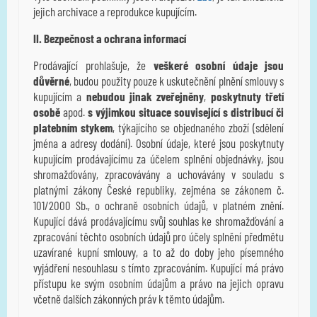
jejich archivace a reprodukce kupujícím.
II. Bezpečnost a ochrana informací
Prodávající prohlašuje, že
veškeré osobní údaje jsou
důvěrné
, budou použity pouze k uskutečnění plnění smlouvy s
kupujícím a
nebudou jinak zveřejněny
,
poskytnuty třetí
osobě
apod.
s výjimkou situace související s distribucí či
platebním stykem
, týkajícího se objednaného zboží (sdělení
jména a adresy dodání). Osobní údaje, které jsou poskytnuty
kupujícím prodávajícímu za účelem splnění objednávky, jsou
shromažďovány, zpracovávány a uchovávány v souladu s
platnými zákony České republiky, zejména se zákonem č.
101/2000 Sb., o ochraně osobních údajů, v platném znění.
Kupující dává prodávajícímu svůj souhlas ke shromažďování a
zpracování těchto osobních údajů pro účely splnění předmětu
uzavírané kupní smlouvy, a to až do doby jeho písemného
vyjádření nesouhlasu s tímto zpracováním. Kupující má právo
přístupu ke svým osobním údajům a právo na jejich opravu
včetně dalších zákonných práv k těmto údajům.