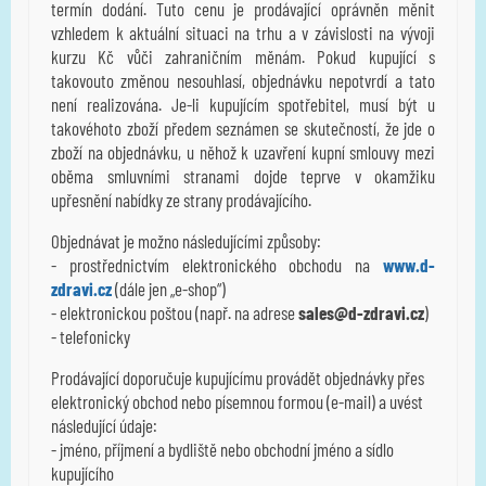
termín dodání. Tuto cenu je prodávající oprávněn měnit
vzhledem k aktuální situaci na trhu a v závislosti na vývoji
kurzu Kč vůči zahraničním měnám. Pokud kupující s
takovouto změnou nesouhlasí, objednávku nepotvrdí a tato
není realizována. Je-li kupujícím spotřebitel, musí být u
takovéhoto zboží předem seznámen se skutečností, že jde o
zboží na objednávku, u něhož k uzavření kupní smlouvy mezi
oběma smluvními stranami dojde teprve v okamžiku
upřesnění nabídky ze strany prodávajícího.
Objednávat je možno následujícími způsoby:
- prostřednictvím elektronického obchodu na
www.d-
zdravi.cz
(dále jen „e-shop“)
- elektronickou poštou (např. na adrese
sales@d-zdravi.cz
)
- telefonicky
Prodávající doporučuje kupujícímu provádět objednávky přes
elektronický obchod nebo písemnou formou (e-mail) a uvést
následující údaje:
- jméno, příjmení a bydliště nebo obchodní jméno a sídlo
kupujícího