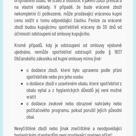
na vlastní náklady. V případě, že bude vrácené zboží
nekompletní či poškozené, může prodávající vrácenou kupní
cenu snížit o tomu odpovídající částku. Peníze za vrácené
zboží budou kupujícímu spotřebiteli vráceny do 30 dnů od
účinnosti odstoupení od smlouvy kupujícího.
Kromě případů, kdy je odstoupení od smlouvy výslovně
ujednáno, nemůže spotřebitel odstoupit podle § 1837
Občanského zákoníku od kupní smlouvy mimo jiné:
o dodávce zboží, které bylo upraveno podle přání
spotřebitele nebo pro jeho osobu
o dodávce zboží v uzavřeném obalu, které spotřebitel z
obalu vyňal a z hygienických důvodů jej není možné
vrátit
o dodávce zvukové nebo obrazové nahrávky nebo
počítačového programu, pokud porušil jejich původní
obal.
Nevyčištěné zboží nebo jinak znečištěné a neodpovídající
hygienickým standardům není prodávající povinen přijat!