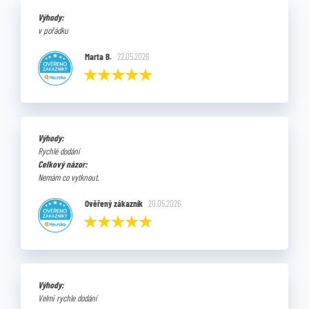
Výhody:
v pořádku
Marta B.
22.05.2026
Výhody:
Rychlé dodání
Celkový názor:
Nemám co vytknout.
Ověřený zákazník
20.05.2026
Výhody:
Velmi rychle dodání