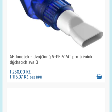
GH Innotek - dvojčinný V-PEP/IMT pro trénink
dýchacích svalů
1 250,00 Kč
1 116,07 Kč
bez DPH