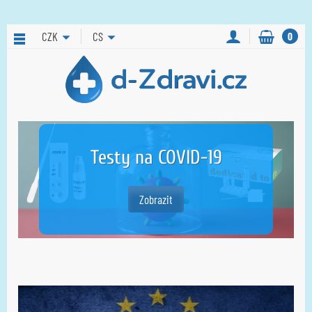
CZK
CS
0
Testy na COVID-19
Zobrazit