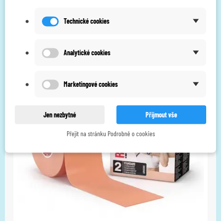
Savyon Gonorrhea test - test na kapavku - 5 ks
Technické cookies
750,00 Kč
669,64 Kč
bez DPH
Analytické cookies
Marketingové cookies
Jen nezbytné
Přijmout vše
Přejít na stránku Podrobně o cookies