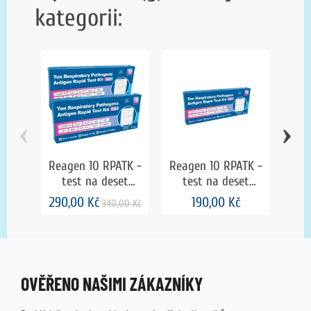
kategorii:
‹
›
Reagen 10 RPATK -
Reagen 10 RPATK -
Sa
test na deset
test na deset
Stic
respiračních
respiračních
290,00 Kč
190,00 Kč
340,00 Kč
patogenů včetně
patogenů včetně
st
COVID-19 - 2 kusy
COVID-19
OVĚŘENO NAŠIMI ZÁKAZNÍKY