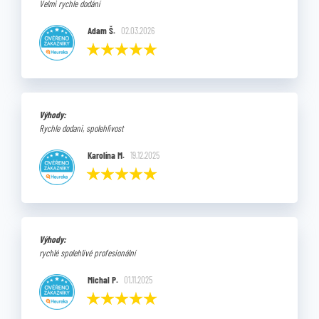
Velmi rychle dodání
Adam Š.
02.03.2026
Výhody:
Rychle dodani, spolehlivost
Karolína M.
19.12.2025
Výhody:
rychlé spolehlivé profesionální
Michal P.
01.11.2025