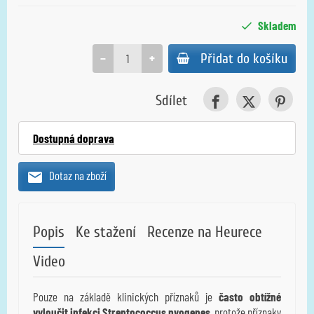
Skladem
−
+
Přidat do košíku
Sdílet
Dostupná doprava
Dotaz na zboží
Popis
Ke stažení
Recenze na Heurece
Video
Pouze na základě klinických příznaků je
často obtížné
vyloučit infekci Streptococcus pyogenes
, protože příznaky