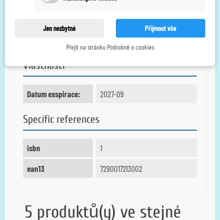
SKLADOVÁNÍ A UCHOVÁVÁNÍ
Skladujte zabalené v uzavřeném obalu v chladničce nebo při
Jen nezbytné
Přijmout vše
pokojové teplotě (+2°C - +30°C). Neuchovávejte v mrazničce.
Datum použitelnosti je uveden na obale.
Přejít na stránku Podrobně o cookies
Vlastnosti
Datum exspirace:
2027-09
Specific references
isbn
1
ean13
7290017213002
5 produktů(y) ve stejné