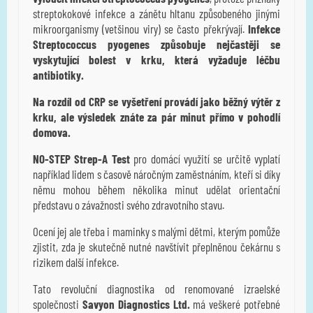
streptokokové infekce a zánětu hltanu způsobeného jinými
mikroorganismy (vetšinou viry) se často překrývají.
Infekce
Streptococcus pyogenes způsobuje nejčastěji se
vyskytující bolest v krku, která vyžaduje léčbu
antibiotiky.
Na rozdíl od CRP se vyšetření provádí jako běžný výtěr z
krku, ale výsledek znáte za pár minut přímo v pohodlí
domova.
NO-STEP Strep-A Test
pro domácí využití se určitě vyplatí
například lidem s časově náročným zaměstnáním, kteří si díky
němu mohou během několika minut udělat orientační
představu o závažnosti svého zdravotního stavu.
Ocení jej ale třeba i maminky s malými dětmi, kterým pomůže
zjistit, zda je skutečně nutné navštívit přeplněnou čekárnu s
rizikem další infekce.
Tato revoluční diagnostika od renomované izraelské
společnosti
Savyon Diagnostics Ltd.
má veškeré potřebné