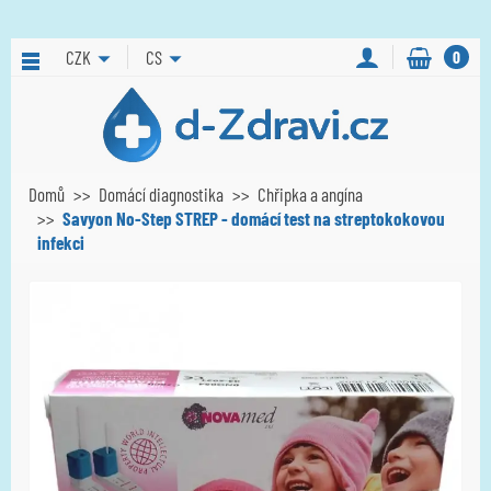
CZK
CS
0
Domů
Domácí diagnostika
Chřipka a angína
Savyon No-Step STREP - domácí test na streptokokovou
infekci