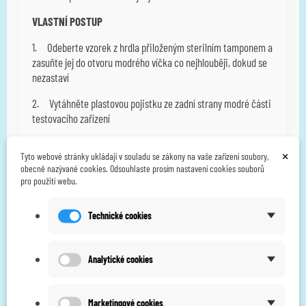
VLASTNÍ POSTUP
1. Odeberte vzorek z hrdla přiloženým sterilním tamponem a
zasuňte jej do otvoru modrého víčka co nejhlouběji, dokud se
nezastaví
2. Vytáhněte plastovou pojistku ze zadní strany modré části
testovacího zařízení
3. Dvěma palci zatlačte modré víčko směrem dolů, dokud se
×
Tyto webové stránky ukládají v souladu se zákony na vaše zařízení soubory,
nezastaví.
obecně nazývané cookies. Odsouhlaste prosím nastavení cookies souborů
pro použití webu.
4. Po asi
jedné minutě
pomalu a jemně tampón
povytáhněte a ihned jej znovu nadoraz zastrčte.
Technické cookies
Nepohybujte zařízením, dokud se nezobrazí výsledek.
5. Po
7
minutách odečtěte výsledek. Neodečítejte později
Analytické cookies
než po 10 minutách! V případě nejasného výsledku je nutné
použít další test.
Marketingové cookies