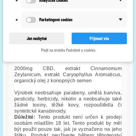
Užívejte nejméně 30 minut před jídlem.
Dávkování
Marketingové cookies
5-10 kapek/den. 1 kapka obsahuje přibližně
6,49 mg CBD
Jen nezbytné
Přijmout vše
Nepřekračujte doporučenou denní dávku.
Balení obsahuje přibližně 308 kapek.
Přejít na stránku Podrobně o cookies
Složení
2000mg CBD, extrakt Cinnamomum
Zeylanicum, extrakt Caryophyllus Aromaticus,
organický olej z konopných semen
Výrobek neobsahuje parabeny, umělá barviva,
pesticidy, herbicidy, nikotin a neobsahuje také
žádné toxiny, těžké kovy, rozpouštědla či
syntetické kanabinoidy.
Důležité:
Tento produkt není určen k prodeji
osobám mladším 18 let. Tento produkt by měl
být použit pouze tak, jak je vyznačeno na jeho
štítku. Produkt neužívejte během těhotenství