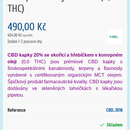
THC)
490,00 Kč
404,96 Kč
bez DPH
Dodání 1-3 pracovní dny
CBD kapky 20%
se skořicí a hřebíčkem v konopném
oleji
(0,0 THC) jsou prémiové CBD kapky s
širokospektrálními kanabinoidy, terpeny a flavnoidy
vyrobené s certifikovaným organickým MCT olejem.
Špičkový produkt farmaceutické kvality. CBD kapky jsou
dodávány ve skleněných lahvičkách s lékařskou
pipetou.
Reference
CBD_1018
Skladem