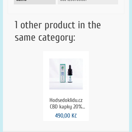
1 other product in the
same category:
Hodsedoklidu.cz
CBD kapky 20%
máta v konopném
490,00 Kč
oleji natural (0,0
THC)