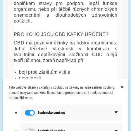
doplňkem stravy pro podporu lepší funkce
organismu nebo při léčbě různých chronických
onemocnění a dlouhodobých zdravotních
potížích.
PRO KOHO JSOU CBD KAPKY URČENÉ?
CBD má pozitivní účinky na lidský organismus.
Jeho léčebné vlastnosti v kombinaci s
kvalitními doplňkovými složkami CBD olejů
tvoří účinnou zbraň například při:
boji proti zánětům v těle
nevolnosti
migrénách a menstruačních bolestech
×
Tyto webové stránky ukládají v souladu se zákony na vaše zařízení soubory,
boji proti psychóze
obecně nazývané cookies. Odsouhlaste prosím nastavení cookies souborů
podpůrné léčbě depresí a úzkostí
pro použití webu.
prevenci epileptických záchvatů
Technické cookies
Použití
Umístěte kapky pod jazyk a vyčkejte 60 sekund
poté spolkněte. Můžete zapít vodou.
Analytické cookies