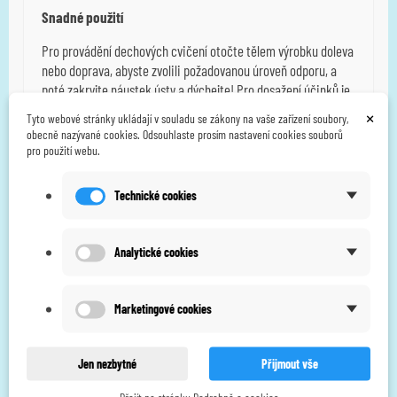
Snadné použití
Pro provádění dechových cvičení otočte tělem výrobku doleva
nebo doprava, abyste zvolili požadovanou úroveň odporu, a
poté zakryjte náustek ústy a dýchejte! Pro dosažení účinků je
vhodné třicet minut cvičení denně.
×
Tyto webové stránky ukládají v souladu se zákony na vaše zařízení soubory,
obecně nazývané cookies. Odsouhlaste prosím nastavení cookies souborů
Snadné čištění
pro použití webu.
Chcete-li tento výrobek vyčistit, vyjměte náustek, spoj
náustku a uzávěr z těla (můžete oddělit pouze náustek) a
Technické cookies
všechny je umyjte vodou. A poté je zcela vysušte, aby pružina
uvnitř těla nezrezivěla. K pochopení vám pomůže shlédnutí
Analytické cookies
videa o tom, jak výrobek čistit.
Výrobce
GH Innotek
je tradiční jihokorejský výrobce,
specializující se na
špičkové dýchací přístroje pro
Marketingové cookies
rehabilitaci ve zdravotnictví a sportu
. Výrobky mají
certifikace CE, ISO a FDA
.
Jen nezbytné
Přijmout vše
Vlastnosti