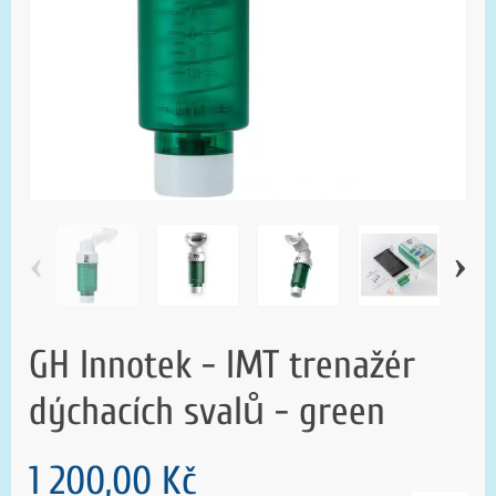
‹
›
GH Innotek - IMT trenažér
dýchacích svalů - green
1 200,00 Kč