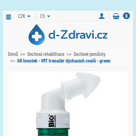
CZK
CS
0
Domů
Dechová rehabilitace
Dechové pomůcky
GH Innotek - IMT trenažér dýchacích svalů - green