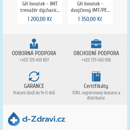
GH Innotek - IMT
GH Innotek -
GH I
trenažér dýchacích
dvojčinný IMT/PEP
tren
svalů - red
pro trénink
1 200,00 Kč
1 350,00 Kč
dýchacích svalů
ODBORNÁ PODPORA
OBCHODNÍ PODPORA
+420 725 450 657
+420 725 450 656
GARANCE
Certifikáty
Vrácení zboží do 14-ti dnů
SÚKL registrovaný dovozce a
distributor