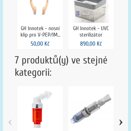
GH Innotek - nosní
GH Innotek - UVC
klip pro V-PEP/IMT
sterilizátor
a S-IMT
50,00 Kč
890,00 Kč
7 produktů(y) ve stejné
kategorii:
‹
›