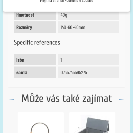
Přejít na stránku Podrobně o cookies
Hmotnost
40g
Rozměry
140×60×40mm
Specific references
isbn
1
ean13
0735745595275
Může vás také zajímat