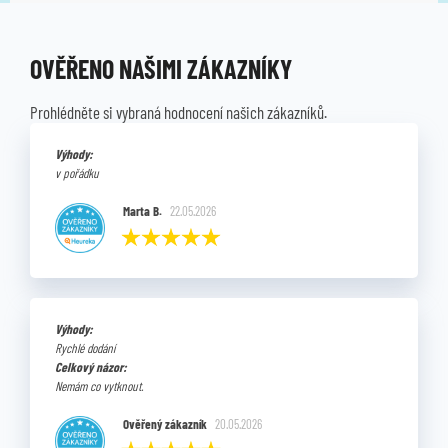
EMS, MASÁŽ
EMS, MASÁŽ
OVĚŘENO NAŠIMI ZÁKAZNÍKY
Prohlédněte si vybraná hodnocení našich zákazníků.
Výhody:
v pořádku
Marta B.
22.05.2026
Výhody:
Rychlé dodání
Celkový názor:
Nemám co vytknout.
Ověřený zákazník
20.05.2026