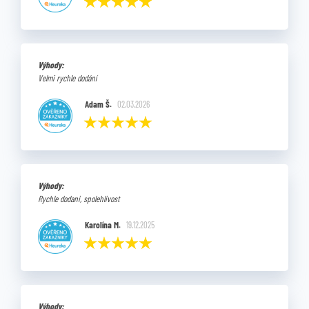
Výhody:
Velmi rychle dodání
Adam Š.
02.03.2026
Výhody:
Rychle dodani, spolehlivost
Karolína M.
19.12.2025
Výhody: