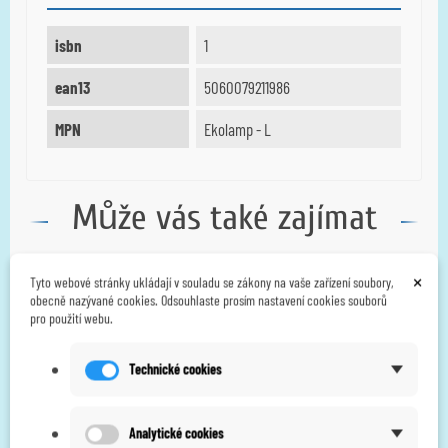
isbn
1
ean13
5060079211986
MPN
Ekolamp - L
Může vás také zajímat
×
Tyto webové stránky ukládají v souladu se zákony na vaše zařízení soubory,
obecně nazývané cookies. Odsouhlaste prosím nastavení cookies souborů
pro použití webu.
‹
›
Technické cookies
Body Clock -
Body Clock
Analytické cookies