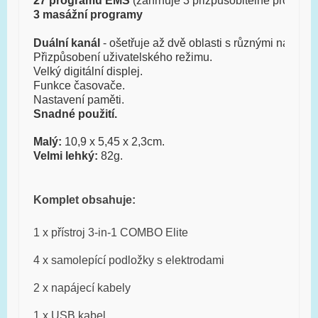
27 programů EMS
 (zahrnuje 3 přizpůsobitelné program
3 masážní programy
Duální kanál
 - ošetřuje až dvě oblasti s různými nastav
Přizpůsobení uživatelského režimu.
Velký digitální displej.
Funkce časovače.
Nastavení paměti.
Snadné použití.
Malý:
 10,9 x 5,45 x 2,3cm.
Velmi lehký:
 82g.
Komplet obsahuje:
1 x přístroj 3-in-1 COMBO Elite
4 x samolepící podložky s elektrodami
2 x napájecí kabely
1 x USB kabel