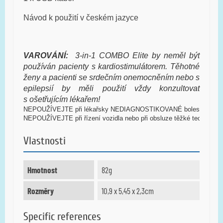
Návod k použití v českém jazyce
VAROVÁNÍ
:
3-in-1 COMBO Elite
by neměl být
používán
pacienty s
kardiostimulátorem.
T
ěhotné
ženy a pacienti
se
srdečním onemocněním nebo
s
epilepsií by měli
použití vždy konzultovat
s ošetřujícím lékařem!
NEPOUŽÍVEJTE
 při lékařsky NEDIAGNOSTIKOVANÉ bolesti!
NEPOUŽÍVEJTE
 při řízení vozidla nebo při obsluze
 těžké techniky
!
Vlastnosti
Hmotnost
82g
Rozměry
10,9 x 5,45 x 2,3cm
Specific references