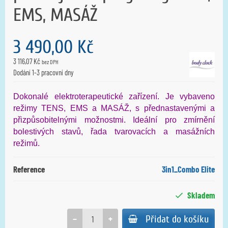
EMS, MASÁŽ
3 490,00 Kč
3 116,07 Kč
bez DPH
Dodání 1-3 pracovní dny
Dokonalé elektroterapeutické zařízení. Je vybaveno
režimy TENS, EMS a MASÁŽ, s přednastavenými a
přizpůsobitelnými možnostmi. Ideální pro zmírnění
bolestivých stavů, řada tvarovacích a masážních
režimů.
Reference
3in1_Combo Elite
Skladem
−
+
Přidat do košíku