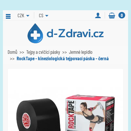
CZK
CS
0
Domů
Tejpy a cvičící pásky
Jemné lepidlo
RockTape - kineziologická tejpovací páska - černá