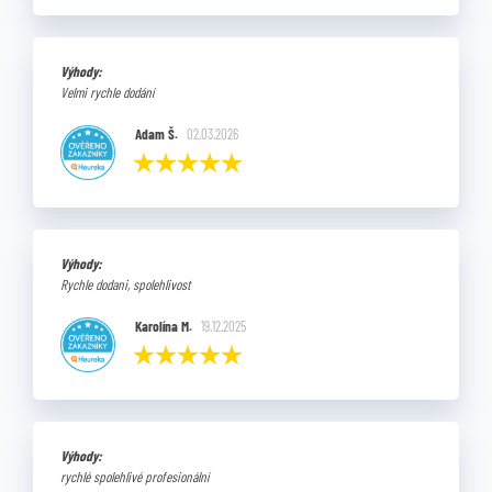
Výhody:
Velmi rychle dodání
Adam Š.
02.03.2026
Výhody:
Rychle dodani, spolehlivost
Karolína M.
19.12.2025
Výhody:
rychlé spolehlivé profesionální