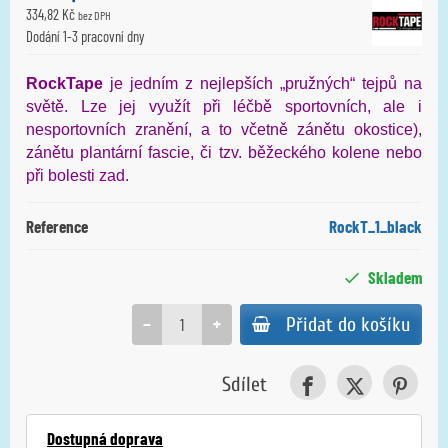
334,82 Kč
bez DPH
Dodání 1-3 pracovní dny
RockTape
je jedním z nejlepších „pružných“ tejpů na
světě. Lze jej využít při léčbě sportovních, ale i
nesportovních zranění, a to včetně zánětu okostice),
zánětu plantární fascie, či tzv. běžeckého kolene nebo
při bolesti zad.
Reference
RockT_1_black
Skladem
−
+
Přidat do košíku
Sdílet
Dostupná doprava