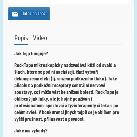
Dotaz na zboží
Popis
Video
Jak tejp funguje?
RockTape mikroskopicky nadzvedává kůži od svalů a
šlach, které se pod ní nacházejí, čímž vytváří
dekompresní efekt (tj. snížení podkožního tlaku). Také
působí na podkožní receptory centrální nervové
soustavy, což může vést ke snížení bolesti. RockTape je
oblíbený jak laiky, ale je hojně používán i
profesionálními sportovci a fyzioterapeuty či lékaři po
celém světě. V konkurenci jiných tejpů se je oblíben pro
vyšší pružnost, přilnavost a pevnost.
Jaké má výhody?