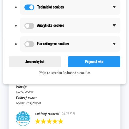
Technické cookies
OVĚŘENO NAŠIMI ZÁKAZNÍKY
Prohlédněte si vybraná hodnocení našich zákazníků.
Analytické cookies
Výhody:
v pořádku
Marketingové cookies
Marta B.
22.05.2026
Jen nezbytné
Přijmout vše
Přejít na stránku Podrobně o cookies
Výhody:
Rychlé dodání
Celkový názor:
Nemám co vytknout.
Ověřený zákazník
20.05.2026