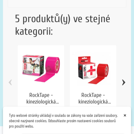
5 produktů(y) ve stejné
kategorii:
‹
›
RockTape -
RockTape -
kineziologická
kineziologická
k
tejpovací páska -
tejpovací páska -
tej
375,00 Kč
375,00 Kč
×
růžová
červená
šed
Tyto webové stránky ukládají v souladu se zákony na vaše zařízení soubory,
obecně nazývané cookies. Odsouhlaste prosím nastavení cookies souborů
pro použití webu.