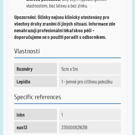
vlastnostem, bez latexu a bez zinku.
Upozornění: Účinky nejsou klinicky otestovány pro
všechny druhy zranění či jiných situací. Informace zde
nenahrazují profesionální lékařskou péči –
doporučujeme se o použití poradit s odborníkem.
Vlastnosti
Rozměry
5cm x 5m
Lepidlo
1 - jemné pro citlivou pokožku
Specific references
isbn
1
ean13
3700006216319