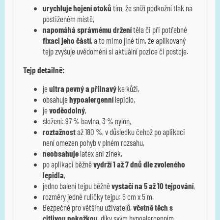
urychluje hojení otoků
tím, že sníží podkožní tlak na
postiženém místě,
napomáhá správnému držení
těla či při potřebné
fixaci jeho částí
, a to mimo jiné tím, že aplikovaný
tejp zvyšuje uvědomění si aktuální pozice či postoje.
Tejp detailně:
je
ultra pevný a přilnavý
ke kůži,
obsahuje
hypoalergenní
lepidlo,
je
voděodolný
,
složení: 97 % bavlna, 3 % nylon,
roztažnost
až 180 %, v důsledku čehož po aplikaci
není omezen pohyb v plném rozsahu,
neobsahuje
latex ani zinek,
po aplikaci běžně
vydrží 1 až 7 dnů dle zvoleného
lepidla
,
jedno balení tejpu běžně
vystačí na 5 až 10 tejpování
,
rozměry jedné ruličky tejpu: 5 cm x 5 m.
Bezpečné pro většinu uživatelů,
včetně těch s
citlivou pokožkou
, díky svým hypoalergenním