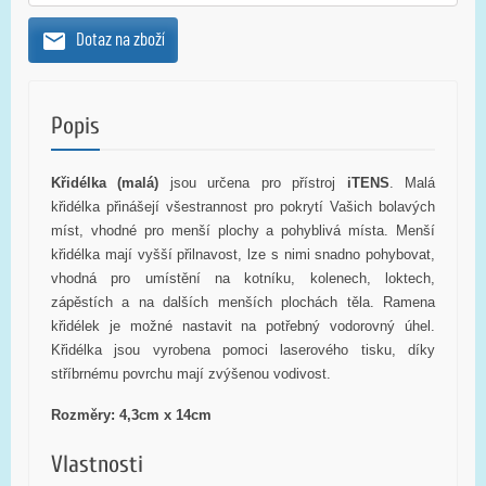
Dotaz na zboží
Popis
Křidélka (malá)
jsou určena pro přístroj
iTENS
. Malá
křidélka přinášejí všestrannost pro pokrytí Vašich bolavých
míst, vhodné pro menší plochy a pohyblivá místa. Menší
křidélka mají vyšší přilnavost, lze s nimi snadno pohybovat,
vhodná pro umístění na kotníku, kolenech, loktech,
zápěstích a na dalších menších plochách těla. Ramena
křidélek je možné nastavit na potřebný vodorovný úhel.
Křidélka jsou vyrobena pomoci laserového tisku, díky
stříbrnému povrchu mají zvýšenou vodivost.
Rozměry: 4,3cm x 14cm
Vlastnosti