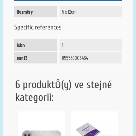
Rozměry
5 x 12cm
Specific references
isbn
1
ean13
855569006464
6 produktů(y) ve stejné
kategorii: