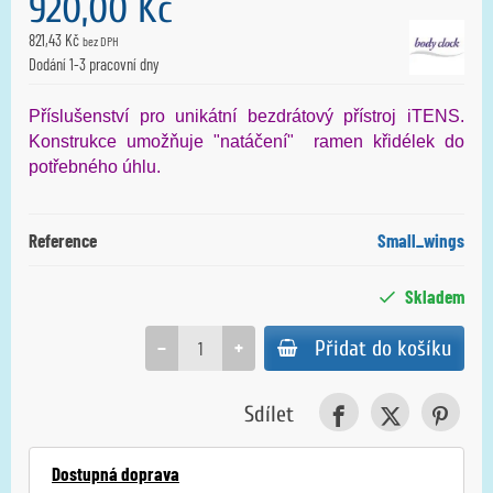
920,00 Kč
821,43 Kč
bez DPH
Dodání 1-3 pracovní dny
Příslušenství pro unikátní bezdrátový přístroj iTENS.
Konstrukce umožňuje "natáčení" ramen křidélek do
potřebného úhlu.
Reference
Small_wings
Skladem
−
+
Přidat do košíku
Sdílet
Dostupná doprava