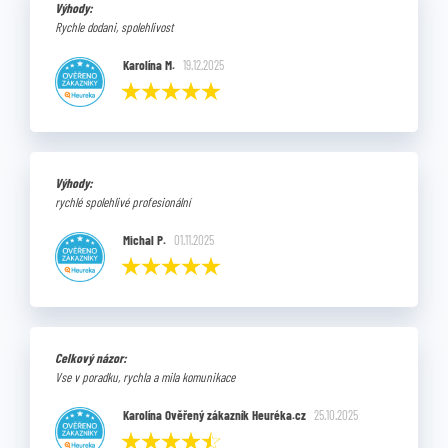
Výhody:
Rychle dodani, spolehlivost
Karolína M.
19.12.2025
Výhody:
rychlé spolehlivé profesionální
Michal P.
01.11.2025
Celkový názor:
Vse v poradku, rychla a mila komunikace
Karolína Ověřený zákazník Heuréka.cz
25.10.2025