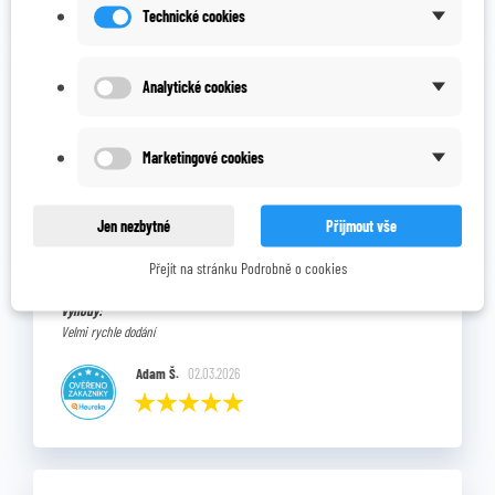
Technické cookies
Výhody:
Analytické cookies
Rychlé dodání
Celkový názor:
Nemám co vytknout.
Marketingové cookies
Ověřený zákazník
20.05.2026
Jen nezbytné
Přijmout vše
Přejít na stránku Podrobně o cookies
Výhody:
Velmi rychle dodání
Adam Š.
02.03.2026