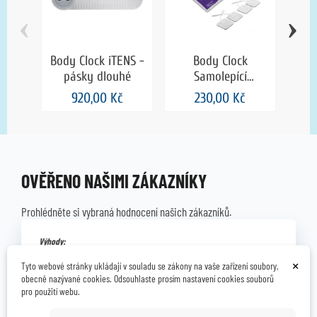
‹
›
Body Clock iTENS -
Body Clock
Bod
pásky dlouhé
Samolepící
k
podložka s
920,00 Kč
230,00 Kč
elektrodami -
čtvercová, 50 x 50
mm
OVĚŘENO NAŠIMI ZÁKAZNÍKY
Prohlédněte si vybraná hodnocení našich zákazníků.
Výhody:
v pořádku
×
Tyto webové stránky ukládají v souladu se zákony na vaše zařízení soubory,
obecně nazývané cookies. Odsouhlaste prosím nastavení cookies souborů
Marta B.
22.05.2026
pro použití webu.