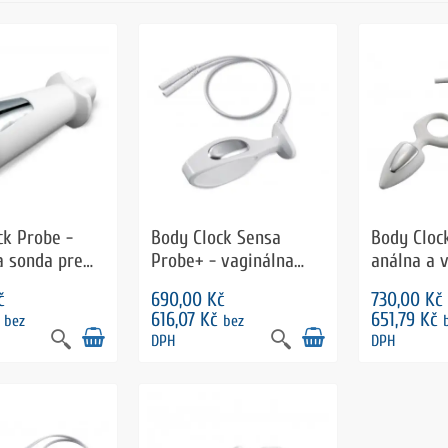
ck Probe -
Body Clock Sensa
Body Cloc
a sonda pre
Probe+ - vaginálna
análna a 
ne
sonda
sonda
č
690,00 Kč
730,00 Kč
č
616,07 Kč
651,79 Kč
bez
bez
DPH
DPH