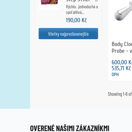
ústrojenstva. 5
domáci test
Rýchla , jednoduchá a
testov v jednom
na
spoľahlivá
balení.
diagnostika výskytu
streptokokovú
190,00 Kč
streptokokov skupiny
infekciu
A vo výteru z krku u
Všetky najpredávanejšie
pacientov s
podozreniem na
Body Clo
infekciu hltana .
Probe - v
Výsledok poznáte do
10 minút.
sonda
600,00 K
535,71 K
DPH
Showing 1-6 of
OVERENÉ NAŠIMI ZÁKAZNÍKMI