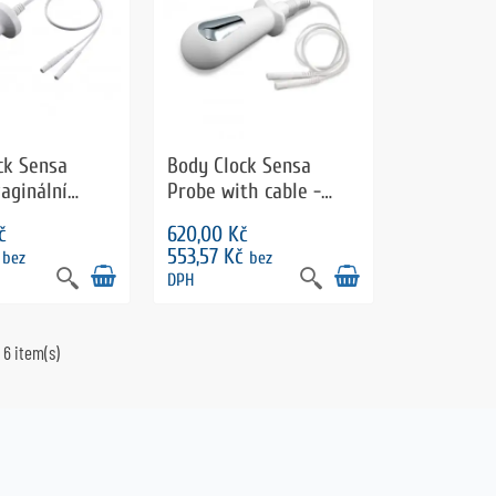
ck Sensa
Body Clock Sensa
aginální
Probe with cable -
vaginálna sonda s
č
620,00 Kč
káblom
č
553,57 Kč
bez
bez
DPH
 6 item(s)