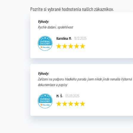
Pozrite si vybrané hodnotenia našich zákazníkov.
Výhody:
Rychle dodani, spolehlivost
Karolína M.
19.12.2025
Výhody:
Zařízení na podporu hladkého porodu jsem nikde jinde nenašla Výborná
dokumentace a popisy
M. Š.
05.09.2025