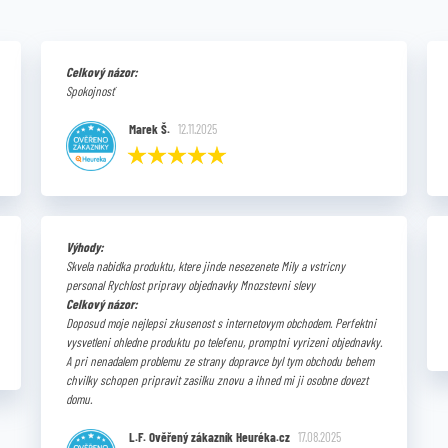
Celkový názor:
Spokojnosť
Marek Š.
12.11.2025
Výhody:
Skvela nabidka produktu, ktere jinde nesezenete Mily a vstricny
personal Rychlost pripravy objednavky Mnozstevni slevy
Celkový názor:
Doposud moje nejlepsi zkusenost s internetovym obchodem. Perfektni
vysvetleni ohledne produktu po telefenu, promptni vyrizeni objednavky.
A pri nenadalem problemu ze strany dopravce byl tym obchodu behem
chvilky schopen pripravit zasilku znovu a ihned mi ji osobne dovezt
domu.
L.F. Ověřený zákazník Heuréka.cz
17.08.2025