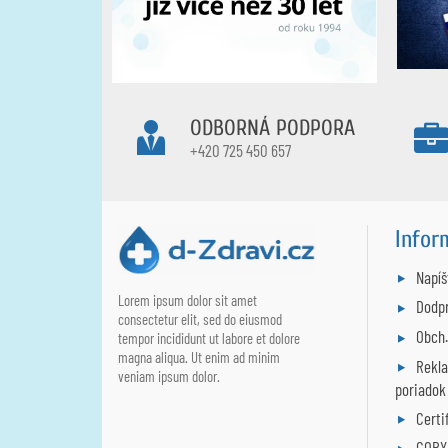
ODBORNÁ PODPORA
+420 725 450 657
Infor
Napí
Lorem ipsum dolor sit amet
Dodpr
consectetur elit, sed do eiusmod
Obch
tempor incididunt ut labore et dolore
magna aliqua. Ut enim ad minim
Rekl
veniam ipsum dolor.
poriadok
Certi
COPY