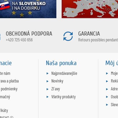
OBCHODNÁ PODPORA
GARANCIA
+420 725 450 656
Retours possibles pendant 
macie
Naša ponuka
Môj 
šte nám
Najpredávanejšie
Moje
ava a platba
Novinky
Rek
. podmienky
Zľavy
Adre
amačný
Všetky produkty
Osob
Slev
fikáty
RIGHT ©