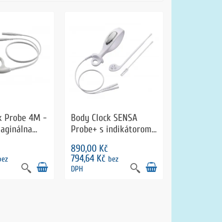
k Probe 4M -
Body Clock SENSA
vaginálna
Probe+ s indikátorom
kontrakcií
890,00 Kč
794,64 Kč
bez
bez
DPH