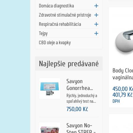
Domáca diagnostika
Zdravotné stimulačné prístroje
Respiračná rehabilitácia
Tejpy
CBD oleje a kvapky
Najlepšie predávané
Body Clo
vagináln
Savyon
SensaTo
Gonorrhea
450,00 K
test - test na
401,79 K
Rýchly, jednoduchý a
kvapavku - 5
spoľahlivý test na
DPH
detekciu kapavčité
ks
750,00 Kč
infekcie, spôsobené
Neisseria Gonorrhea
zo vzorky
Savyon No-
močovopohlavného
Step STREP -