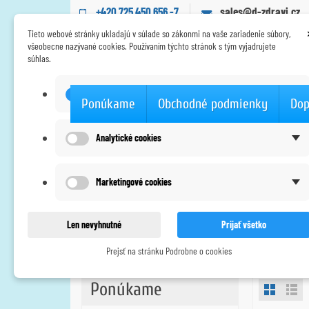
+420 725 450 656 -7
sales@d-zdravi.cz
Tieto webové stránky ukladajú v súlade so zákonmi na vaše zariadenie súbory,
všeobecne nazývané cookies. Používaním týchto stránok s tým vyjadrujete
súhlas.
Technické cookies
Ponúkame
Obchodné podmienky
Dop
Úvodná stránka
Zdravotné stimulačné prístroje
Analytické cookies
Marketingové cookies
Sondy
Len nevyhnutné
Prijať všetko
Prejsť na stránku Podrobne o cookies
Ponúkame