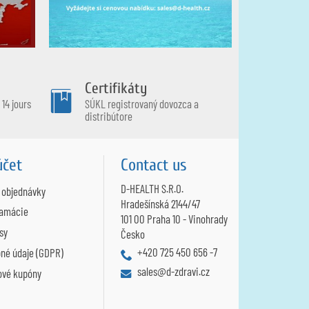
Certifikáty
14 jours
SÚKL registrovaný dovozca a
distribútore
účet
Contact us
D-HEALTH S.R.O.
 objednávky
Hradešínská 2144/47
lamácie
101 00 Praha 10 - Vinohrady
sy
Česko
+420 725 450 656 -7
né údaje (GDPR)
sales@d-zdravi.cz
ové kupóny