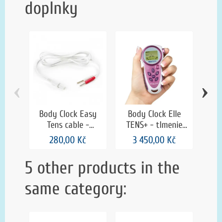
doplnky
‹
›
Body Clock Easy
Body Clock Elle
Tens cable -
TENS+ - tlmenie
napájacie káble, 2
bolesti pri pôrode
280,00 Kč
3 450,00 Kč
elektródy
s
5 other products in the
same category: