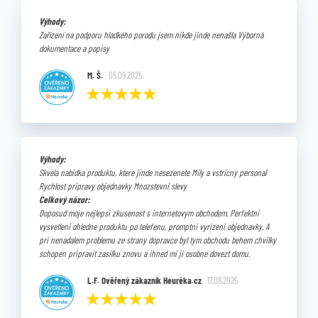
Výhody:
Zařízení na podporu hladkého porodu jsem nikde jinde nenašla Výborná
dokumentace a popisy
M. Š.
05.09.2025
Výhody:
Skvela nabidka produktu, ktere jinde nesezenete Mily a vstricny personal
Rychlost pripravy objednavky Mnozstevni slevy
Celkový názor:
Doposud moje nejlepsi zkusenost s internetovym obchodem. Perfektni
vysvetleni ohledne produktu po telefenu, promptni vyrizeni objednavky. A
pri nenadalem problemu ze strany dopravce byl tym obchodu behem chvilky
schopen pripravit zasilku znovu a ihned mi ji osobne dovezt domu.
L.F. Ověřený zákazník Heuréka.cz
17.08.2025