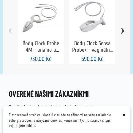
‹
›
Body Clock Probe
Body Clock Sensa
Bod
4M - análna a
Probe+ - vaginálna
Pro
vaginálna sonda
sonda
730,00 Kč
690,00 Kč
OVERENÉ NAŠIMI ZÁKAZNÍKMI
Pozrite si vybrané hodnotenia našich zákazníkov.
×
Tieto webové stránky ukladajú v súlade so zákonmi na vaše zariadenie
Výhody:
súbory, všeobecne nazývané cookies. Používaním týchto stránok s tým
Rychle dodani, spolehlivost
vyjadrujete súhlas.