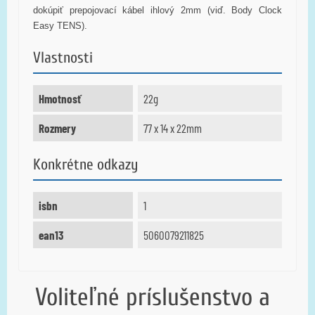
dokúpiť prepojovací kábel ihlový 2mm (viď.
Body Clock
Easy TENS
).
Vlastnosti
Hmotnosť
22g
Rozmery
77 x 14 x 22mm
Konkrétne odkazy
isbn
1
ean13
5060079211825
Voliteľné príslušenstvo a