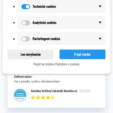
Karolína M.
19.12.2025
Technické cookies
Analytické cookies
Celkový názor:
Spokojnosť
Marketingové cookies
Marek Š.
12.11.2025
Len nevyhnutné
Prijať všetko
Prejsť na stránku Podrobne o cookies
Celkový názor:
Vse v poradku, rychla a mila komunikace
Karolína Ověřený zákazník Heuréka.cz
25.10.2025