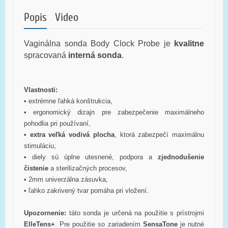
Popis
Video
Vaginálna sonda Body Clock Probe je
kvalitne
spracovaná
interná
sonda
.
Vlastnosti:
• extrémne ľahká konštrukcia,
• ergonomický dizajn pre zabezpečenie maximálneho
pohodlia pri používaní,
•
extra veľká vodivá plocha
, ktorá zabezpečí maximálnu
stimuláciu,
• diely sú úplne utesnené, podpora a
zjednodušenie
čistenie
a sterilizačných procesov,
• 2mm univerzálna zásuvka,
• ľahko zakrivený tvar pomáha pri vložení.
Upozornenie:
táto sonda je určená na použitie s prístrojmi
ElleTens+
. Pre použitie so zariadením
SensaTone
je nutné