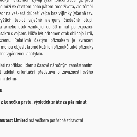
sto mizí ve čtvrtém nebo pátém roce života, ale téměř
pozor na veškerá drůbeží vejce bez výjimky (včetně tzv.
vyšších teplot vaječné alergeny částečně otupí.
ka a/nebo otok vznikající do 30 minut po expozici.
ntaktu s vejcem. Může být přítomen otok obličeje i rtů,
ekzému. Relativně častým příznakem je zvracení
se mohou objevit kromě kožních příznaků také příznaky
plně vyjádřenou anafylaxi.
latí například lidem s časově náročným zaměstnáním,
 udělat orientační představu o závažnosti svého
ými dětmi.
ku
.
 z konečku prstu, výsledek znáte za pár minut
Imutest Limited
má veškeré potřebné zdravotní