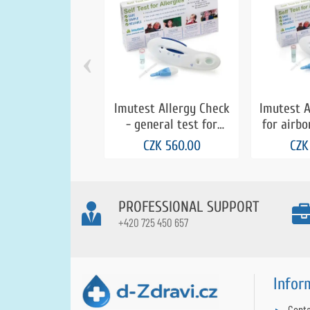
‹
Imutest Allergy Check
Imutest A
- general test for
for airbo
allergies
CZK 560.00
CZK
PROFESSIONAL SUPPORT
+420 725 450 657
Infor
Conta