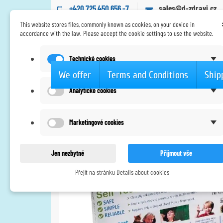
+420 725 450 656 -7
sales@d-zdravi.cz
This website stores files, commonly known as cookies, on your device in
accordance with the law. Please accept the cookie settings to use the website.
Technické cookies
We offer
Terms and Conditions
Ship
Analytické cookies
Home
Home diagnostics
Allergy
Imutest Eg
Marketingové cookies
Jen nezbytné
Přijmout vše
Přejít na stránku Details about cookies