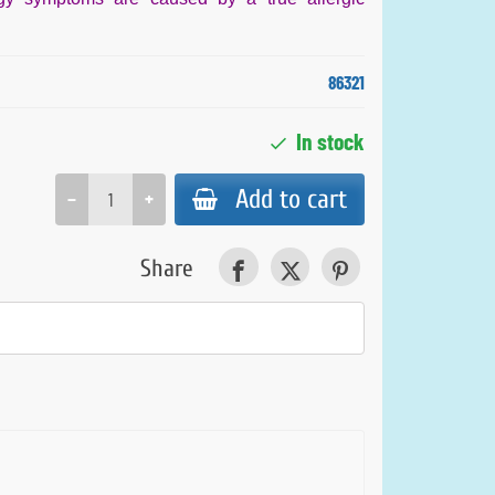
86321
In stock
Add to cart
−
+
Share