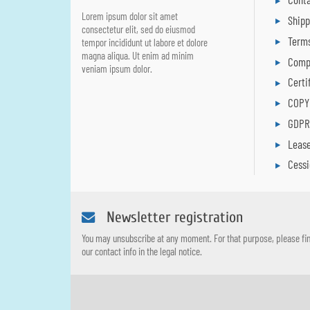
Lorem ipsum dolor sit amet
Ship
consectetur elit, sed do eiusmod
Terms
tempor incididunt ut labore et dolore
magna aliqua. Ut enim ad minim
Comp
veniam ipsum dolor.
Certi
COPY
GDP
Leas
Cess
Newsletter registration
You may unsubscribe at any moment. For that purpose, please fi
our contact info in the legal notice.