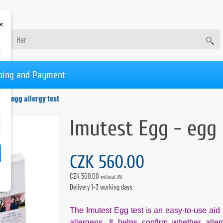
×
ping and Payment
g - egg allergy test
Imutest Egg - egg 
CZK 560.00
CZK 500.00
without VAT
Delivery 1-3 working days
The Imutest Egg test is an easy-to-use aid 
allergens. It helps confirm whether all