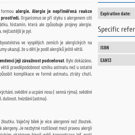
ou formou
alergie. Alergie je nepřiměřená reakce
Expiration date:
 prostředí.
Organismus se při styku s alergenem cítí
tku, histamin, která ale způsobuje projevy alergie.
Specific refe
nejčastější je pyl.
yvatelstva ve vyspělých zemích je alergických na
ISBN
y ukazují, že u dětí je podíl alergiků ještě větší.
EAN13
tendenci její závažnost podceňovat
. Bylo dokázáno,
x větší pravděpodobnost vzniku astmatu než u ostatní
působit komplikace ve formě astmatu, ztráty chuti,
kýchání, svědění a ucpání nosu ( senná rýma), svědění
l, dušnost, hvízdání (astma).
 žloutku. Vaječný bílek je více alergenní než žloutek.
vé alergeny. Je nezbytné rozlišovat mezi pravou alergií
opickým ekzémem bývají vyšší koncentrace IgE proti