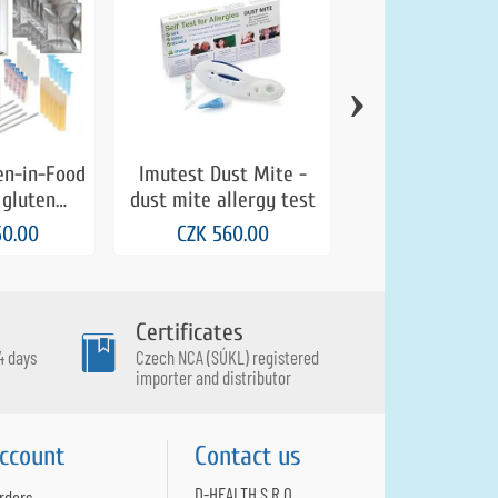
›
en-in-Food
Imutest Dust Mite -
Imutest Milk -
 gluten
dust mite allergy test
allergy te
od - 5 pcs
50.00
CZK 560.00
CZK 560.0
Certificates
4 days
Czech NCA (SÚKL) registered
importer and distributor
ccount
Contact us
D-HEALTH S.R.O.
rders