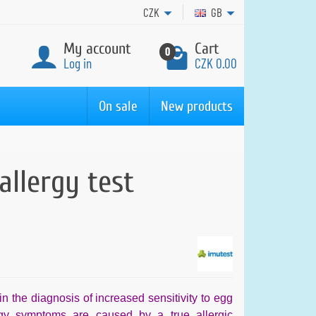
CZK
GB
My account
Cart
0
Log in
CZK 0.00
On sale
New products
allergy test
in the diagnosis of increased sensitivity to egg
ergy symptoms are caused by a true allergic