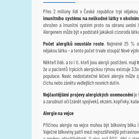
Přes 2 miliony lidí v České republice trpí nějak
imunitního systému na neškodné látky v okolním
ohrožen a imunitní systém proto na obranu uvolní lá
Alergenem může být v podstatě jakákoli cizorodá látka, 
Počet alergiků neustále roste
. Nejméně 25 % ob
nějakou látku – a tento počet trvale stoupá! Nové výzkum
Někteří lidé, a to i ti, kteří jsou alergií postiženi, mají
že u pacientů trpících alergickou rýmou existuje 3,5
populace. Navíc nedostatečné léčení alergie může z
čichu nebo zánětu vedlejších nosních dutin.
Nejčastějšími projevy alergických onemocnění
je 
a zarudnutí očí (zánět spojivek), ekzém, kopřivky, kaše
Alergie na vejce
Příčinou alergie na vejce mohou být bílkoviny bílku i
Vaječné bílkoviny patří mezi nejrozšířenější potravino
a pouhou přecitlivělostí. U více než 50% dětí s at