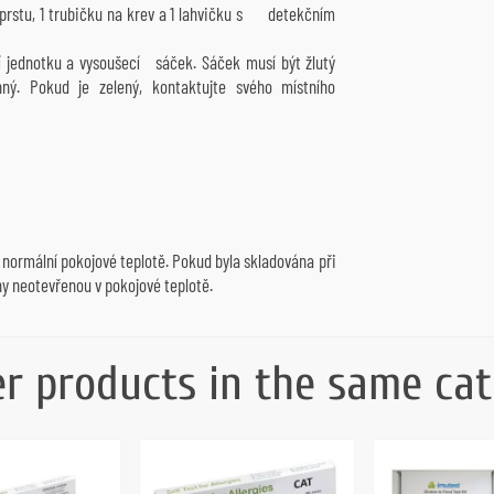
 do prstu, 1 trubičku na krev a 1 lahvičku s detekčním
í jednotku a vysoušecí sáček. Sáček musí být žlutý
nný. Pokud je zelený, kontaktujte svého místního
 normální pokojové teplotě. Pokud byla skladována při
ny neotevřenou v pokojové teplotě.
er products in the same cat