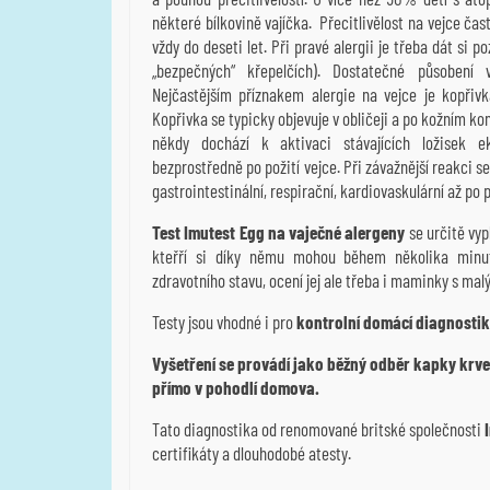
některé bílkovině vajíčka.
Přecitlivělost na vejce ča
vždy do deseti let. Při pravé alergii je třeba dát si 
„bezpečných“ křepelčích). Dostatečné působení 
Nejčastějším příznakem alergie na vejce je kopřiv
Kopřivka se typicky objevuje v obličeji a po kožním ko
někdy dochází k aktivaci stávajících ložisek 
bezprostředně po požití vejce. Při závažnější reakci 
gastrointestinální, respirační, kardiovaskulární až po 
Test Imutest Egg na vaječné alergeny
se určitě vyp
kteřří si díky němu mohou během několika minut
zdravotního stavu, ocení jej ale třeba i maminky s mal
Testy jsou vhodné i pro
kontrolní domácí diagnosti
Vyšetření se provádí jako běžný odběr kapky krve
přímo v pohodlí domova.
Tato diagnostika od renomované britské společnosti
certifikáty a dlouhodobé atesty.