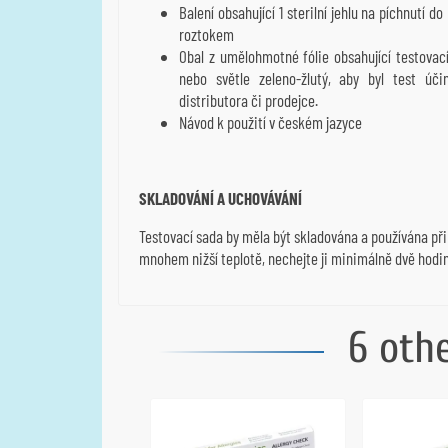
Balení obsahující 1 sterilní jehlu na píchnutí
roztokem
Obal z umělohmotné fólie obsahující testovac
nebo světle zeleno-žlutý, aby byl test úči
distributora či prodejce.
Návod k použití v českém jazyce
SKLADOVÁNÍ A UCHOVÁVÁNÍ
Testovací sada by měla být skladována a používána při
mnohem nižší teplotě, nechejte ji minimálně dvě hodi
6 oth