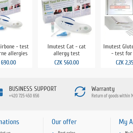
irbone - test
Imutest Cat - cat
Imutest Glut
rne allergies
allergy test
- test for
content in fo
 690.00
CZK 560.00
CZK 2,3
BUSINESS SUPPORT
Warranty
+420 725 450 656
Return of goods within 1
mations
Our offer
My A
tct us
Best sales
My O