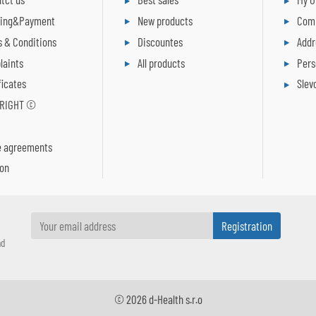
ping&Payment
New products
Comp
 & Conditions
Discountes
Addr
laints
All products
Pers
ficates
Slev
RIGHT ©
R
e agreements
ion
nd
© 2026 d-Health s.r.o