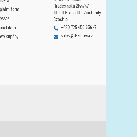
Hradešínská 2144/47
laint form
101 00 Praha 10 - Vinohrady
esses
Czechia
+420 725 450 656 -7
onal data
sales@d-zdravi.cz
ové kupóny